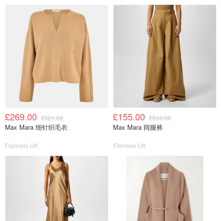
£269.00
£155.00
£521.00
£510.00
Max Mara 细针织毛衣
Max Mara 阔腿裤
Flannels UK
Flannels UK