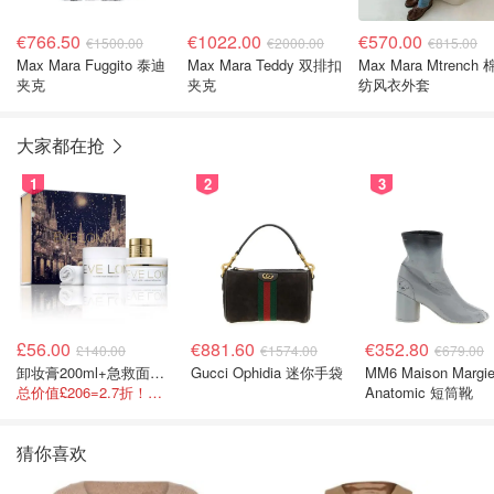
€766.50
€1022.00
€570.00
€1500.00
€2000.00
€815.00
Max Mara Fuggito 泰迪
Max Mara Teddy 双排扣
Max Mara Mtrench
夹克
夹克
纺风衣外套
大家都在抢
1
2
3
£56.00
€881.60
€352.80
£140.00
€1574.00
€679.00
卸妆膏200ml+急救面膜100ml+青春面霜15ml
Gucci Ophidia 迷你手袋
MM6 Maison Margie
总价值£206=2.7折！闭眼冲这套！
Anatomic 短筒靴
猜你喜欢