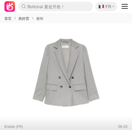
🇫🇷
4折！lulu周四疯狂上新
FR
Boticinal 夏促开抢！
还没结束！&OtherStories大促
Joybuy变相75折 随时失效
速领！Stanley独家85折
疑似霸哥！Camper额外叠85折
Zalando 奥莱闪促！每日更新
Moncler反季囤！5折起+叠9折
Coach Brooklyn仅€192
首页
抢好货
服饰
Eraldo (FR)
06-23