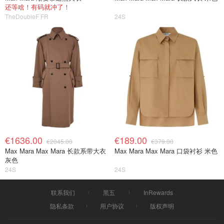
还等啥！有码就冲了！
TheDoubleF FR
24S
€1636.00
€189.00
€2045.00
€379.00
Max Mara Max Mara 长款系带大衣
Max Mara Max Mara 口袋衬衫 米色
灰色
24S
24S
联系我们
黑五
InRewards
隐私条款
用户协议
版权声明