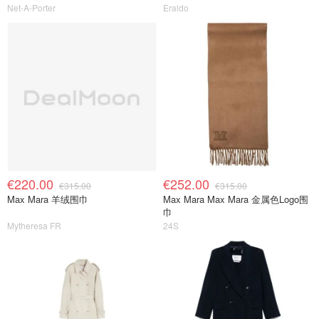
Net-A-Porter
Eraldo
€220.00
€252.00
€315.00
€315.00
Max Mara 羊绒围巾
Max Mara Max Mara 金属色Logo围
巾
Mytheresa FR
24S