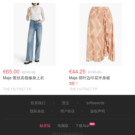
€65.00
€44.25
€215.00
€195.00
Maje 蕾丝高领修身上衣
Maje 荷叶边印花半身裙
3折！
THE OUTNET FR
THE OUTNET FR
联系我们
黑五
InRewards
隐私条款
用户协议
版权声明
触屏版
电脑版
下载App
2017©dealmoon.fr