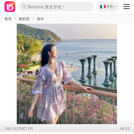
🇫🇷
4折！lulu周四疯狂上新
FR
还没结束！&OtherStories大促
Joybuy变相75折 随时失效
速领！Stanley独家85折
疑似霸哥！Camper额外叠85折
Zalando 奥莱闪促！每日更新
Moncler反季囤！5折起+叠9折
Coach Brooklyn仅€192
首页
抢好货
服饰
THE OUTNET FR
06-23