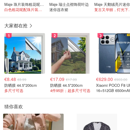
Maje 珠片装饰粗花呢连衣裙 白色
Maje 瑞士点褶饰荷叶边
白色粗花呢配珠片装饰，自带大小姐气质
迷你连衣裙
复古又华丽，
大家都在抢
1
2
3
€8.48
€17.09
€629.00
€8.99
€17.99
€903.00
防晒膜 44.5*200cm
防晒膜 44.5*200cm
Xiaomi POCO F8 Ul
多尺寸可选
4件95折；超多尺寸可选
16+512GB 6500mA
色手机
猜你喜欢