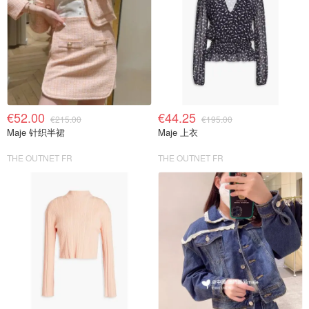
€52.00
€44.25
€215.00
€195.00
Maje 针织半裙
Maje 上衣
THE OUTNET FR
THE OUTNET FR