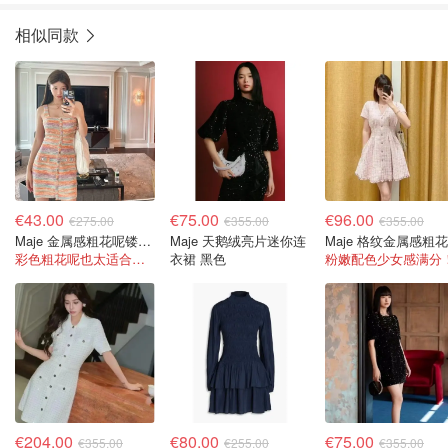
相似同款
€43.00
€75.00
€96.00
€275.00
€355.00
€355.00
Maje 金属感粗花呢镂空连衣裙
Maje 天鹅绒亮片迷你连
彩色粗花呢也太适合夏天了吧~
衣裙 黑色
粉嫩配色少女感满分
€204.00
€80.00
€75.00
€355.00
€255.00
€355.00