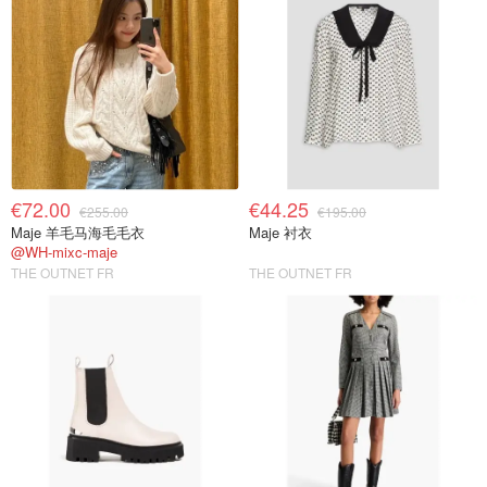
€72.00
€44.25
€255.00
€195.00
Maje 羊毛马海毛毛衣
Maje 衬衣
@WH-mixc-maje
THE OUTNET FR
THE OUTNET FR