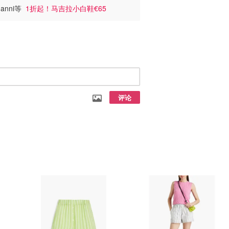
Ganni等
1折起！马吉拉小白鞋€65
评论