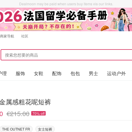
Dealmoon may be paid when users buy items via our links.
商家导航
社区
护理
服饰
女鞋
配饰
包包
男士
运动户外
e 金属感粗花呢短裤
0
€215.00
70% off
THE OUTNET FR
女士短裤