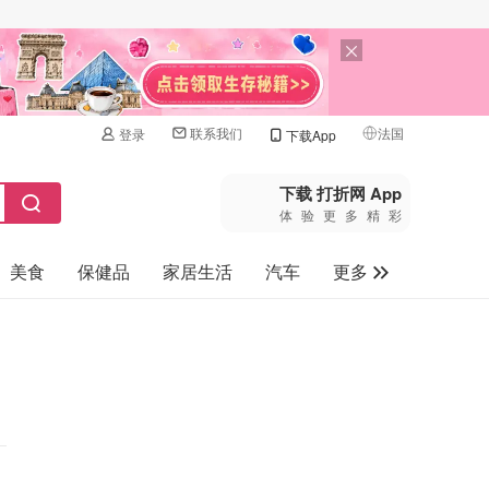
联系我们
法国
登录
下载App
🇺🇸
美国
下载 打折网 App
体验更多精彩
🇨🇳
中国
美食
保健品
家居生活
汽车
更多
🇨🇦
加拿大
🇬🇧
家电数码
英国
母婴玩具
🇩🇪
德国
旅游
🇫🇷
法国
🇮🇹
意大利