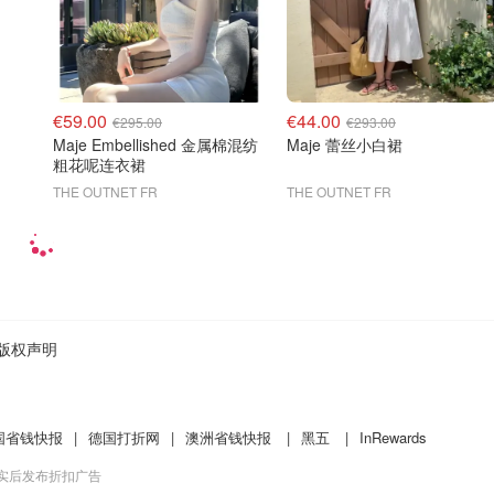
€59.00
€44.00
€295.00
€293.00
Maje Embellished 金属棉混纺
Maje 蕾丝小白裙
粗花呢连衣裙
THE OUTNET FR
THE OUTNET FR
版权声明
国省钱快报
|
德国打折网
|
澳洲省钱快报
|
黑五
|
InRewards
核实后发布折扣广告