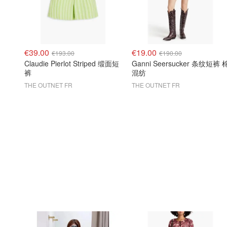
€39.00
€19.00
€193.00
€190.00
Claudie Pierlot Striped 缎面短
Ganni Seersucker 条纹短裤 
裤
混纺
THE OUTNET FR
THE OUTNET FR