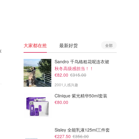
🇦🇺
澳洲
🇳🇿
新西兰
大家都在抢
最新好货
全部
享
Sandro 千鸟格粗花呢连衣裙
秋冬高级感担当！！
€82.00
€315.00
2001人感兴趣
Clinique 紫光精华50ml套装
€80.00
Sisley 全能乳液125ml三件套
€227.50
€356.00