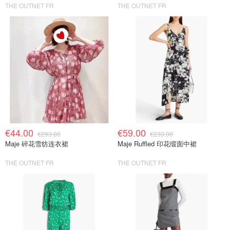
THE OUTNET FR
THE OUTNET FR
€44.00
€59.00
€293.00
€233.00
Maje 碎花雪纺连衣裙
Maje Ruffled 印花缎面中裙
THE OUTNET FR
THE OUTNET FR