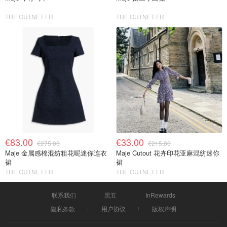
THE OUTNET FR
THE OUTNET FR
€83.00
€33.00
€275.00
€215.00
Maje 金属感棉混纺粗花呢迷你连衣
Maje Cutout 花卉印花亚麻混纺迷你
裙
裙
THE OUTNET FR
THE OUTNET FR
联系我们
黑五
InRewards
隐私条款
用户协议
版权声明