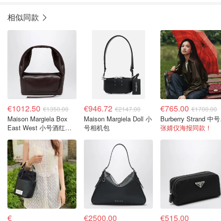
相似同款
€1012.50
€946.72
€765.00
€1350.00
€2147.00
€1700.00
Maison Margiela Box
Maison Margiela Doll 小
Bur
East West 小号酒红色
号相机包
张婧仪海报同款！
皮革包
€
€2500.00
€515.00