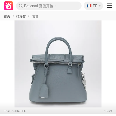
🇫🇷
4折！lulu周四疯狂上新
FR
还没结束！&OtherStories大促
Joybuy变相75折 随时失效
速领！Stanley独家85折
疑似霸哥！Camper额外叠85折
Zalando 奥莱闪促！每日更新
Moncler反季囤！5折起+叠9折
Coach Brooklyn仅€192
首页
抢好货
包包
TheDoubleF FR
06-23