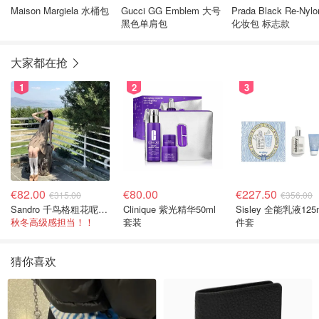
Maison Margiela 水桶包
Gucci GG Emblem 大号
Prada Black Re-Nylo
黑色单肩包
化妆包 标志款
大家都在抢
1
2
3
€82.00
€80.00
€227.50
€315.00
€356.00
Sandro 千鸟格粗花呢连衣裙
Clinique 紫光精华50ml
Sisley 全能乳液125
秋冬高级感担当！！
套装
件套
猜你喜欢