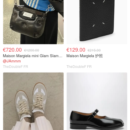
€720.00
€129.00
€1200.00
€215.00
Maison Margiela mini Glam Slam枕头包
Maison Margiela 护照
@JAmmm
TheDoubleF FR
TheDoubleF FR