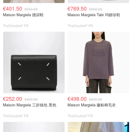
€401.50
€769.50
€550.00
€950.00
Maison Margiela 德训鞋
Maison Margiela Tabi 玛丽珍鞋
TheDoubleF FR
TheDoubleF FR
€252.00
€498.00
€420.00
€830.00
Maison Margiela 三折钱包 黑色
Maison Margiela 徽标棉毛衣
TheDoubleF FR
TheDoubleF FR