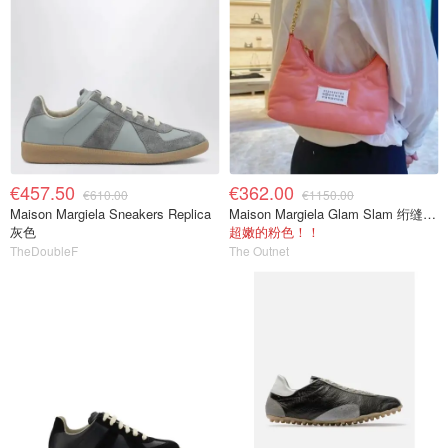
€457.50
€362.00
€610.00
€1150.00
Maison Margiela Sneakers Replica
Maison Margiela Glam Slam 绗缝皮革单肩包 粉色
灰色
超嫩的粉色！！
TheDoubleF
The Outnet