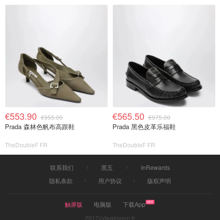
€553.90
€565.50
€955.00
€975.00
Prada 森林色帆布高跟鞋
Prada 黑色皮革乐福鞋
TheDoubleF FR
TheDoubleF FR
联系我们
黑五
InRewards
隐私条款
用户协议
版权声明
触屏版
电脑版
下载App
2017©dealmoon.fr