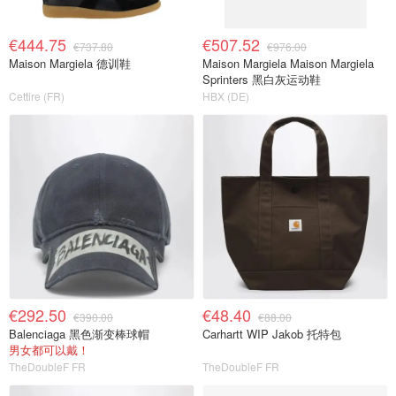
€444.75
€507.52
€737.80
€976.00
Maison Margiela 德训鞋
Maison Margiela Maison Margiela
Sprinters 黑白灰运动鞋
Cettire (FR)
HBX (DE)
€292.50
€48.40
€390.00
€88.00
Balenciaga 黑色渐变棒球帽
Carhartt WIP Jakob 托特包
男女都可以戴！
TheDoubleF FR
TheDoubleF FR