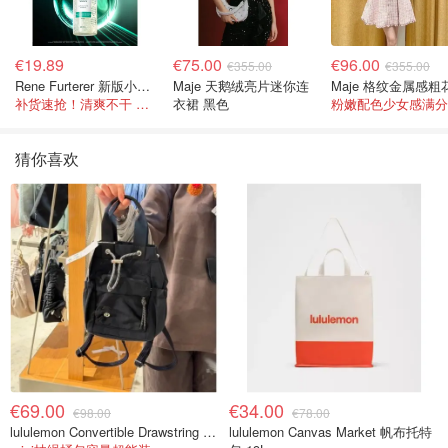
€19.89
€75.00
€96.00
€355.00
€355.00
Rene Furterer 新版小白珠洗发水 500ml
Maje 天鹅绒亮片迷你连
补货速抢！清爽不干 蓬松强韧秀发
衣裙 黑色
粉嫩配色少女感满分
猜你喜欢
€69.00
€34.00
€98.00
€78.00
lululemon Convertible Drawstring Bucket Bag Mini 5L
lululemon Canvas Market 帆布托特