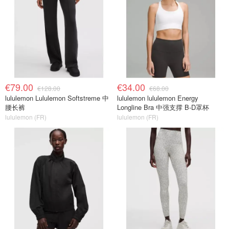
€79.00
€34.00
€128.00
€68.00
lululemon Lululemon Softstreme 中
lululemon lululemon Energy
腰长裤
Longline Bra 中强支撑 B-D罩杯
lululemon (FR)
lululemon (FR)