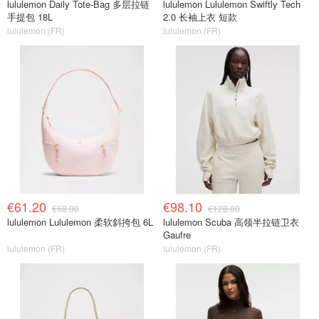
lululemon Daily Tote-Bag 多层拉链
lululemon Lululemon Swiftly Tech
手提包 18L
2.0 长袖上衣 短款
lululemon (FR)
lululemon (FR)
€61.20
€98.10
€68.00
€128.00
lululemon Lululemon 柔软斜挎包 6L
lululemon Scuba 高领半拉链卫衣
Gaufre
lululemon (FR)
lululemon (FR)