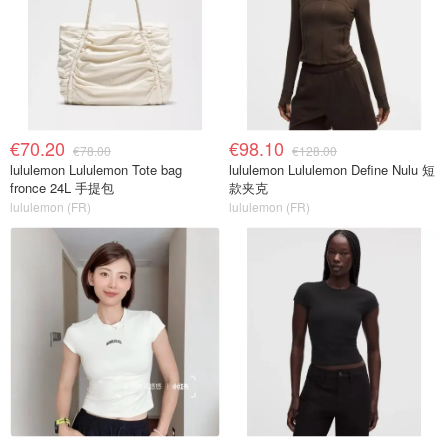
€70.20
€98.10
€78.00
€128.00
lululemon Lululemon Tote bag
lululemon Lululemon Define Nulu 短
fronce 24L 手提包
款夹克
lululemon (FR)
lululemon (FR)