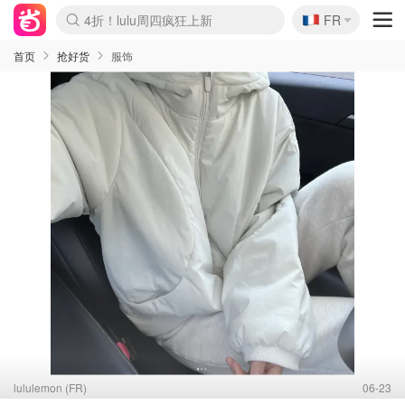
🇫🇷
4折！lulu周四疯狂上新
FR
Boticinal 夏促开抢！
还没结束！&OtherStories大促
Joybuy变相75折 随时失效
速领！Stanley独家85折
疑似霸哥！Camper额外叠85折
Zalando 奥莱闪促！每日更新
Moncler反季囤！5折起+叠9折
Coach Brooklyn仅€192
首页
抢好货
服饰
lululemon (FR)
06-23