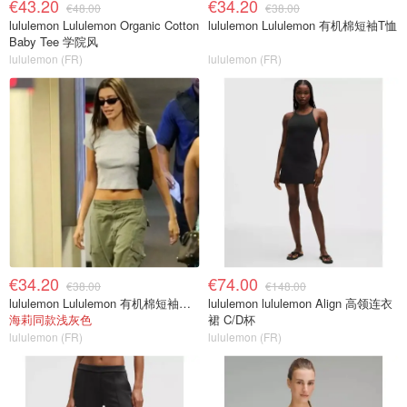
€43.20
€34.20
€48.00
€38.00
lululemon Lululemon Organic Cotton
lululemon Lululemon 有机棉短袖T恤
Baby Tee 学院风
lululemon (FR)
lululemon (FR)
€34.20
€74.00
€38.00
€148.00
lululemon Lululemon 有机棉短袖婴儿T恤
lululemon lululemon Align 高领连衣
海莉同款浅灰色
裙 C/D杯
lululemon (FR)
lululemon (FR)