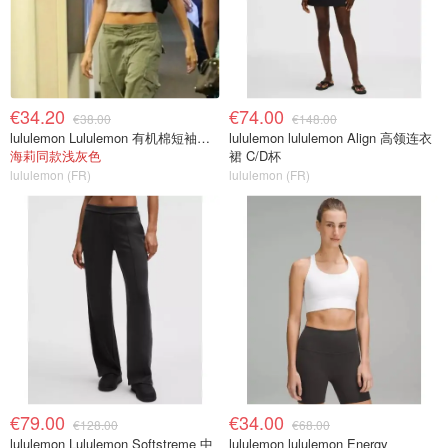
€34.20
€74.00
€38.00
€148.00
lululemon Lululemon 有机棉短袖婴儿T恤
lululemon lululemon Align 高领连衣
海莉同款浅灰色
裙 C/D杯
lululemon (FR)
lululemon (FR)
€79.00
€34.00
€128.00
€68.00
lululemon Lululemon Softstreme 中
lululemon lululemon Energy