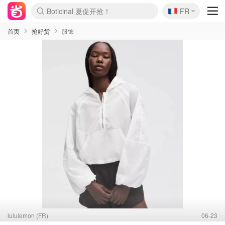
🇫🇷
FR
4折！lulu周四疯狂上新
还没结束！&OtherStories大促
Joybuy变相75折 随时失效
速领！Stanley独家85折
疑似霸哥！Camper额外叠85折
Zalando 奥莱闪促！每日更新
Moncler反季囤！5折起+叠9折
Coach Brooklyn仅€192
首页
抢好货
服饰
lululemon (FR)
06-23