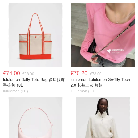
€74.00
€70.20
€98.00
€78.00
lululemon Daily Tote-Bag 多层拉链
lululemon Lululemon Swiftly Tech
手提包 18L
2.0 长袖上衣 短款
lululemon (FR)
lululemon (FR)