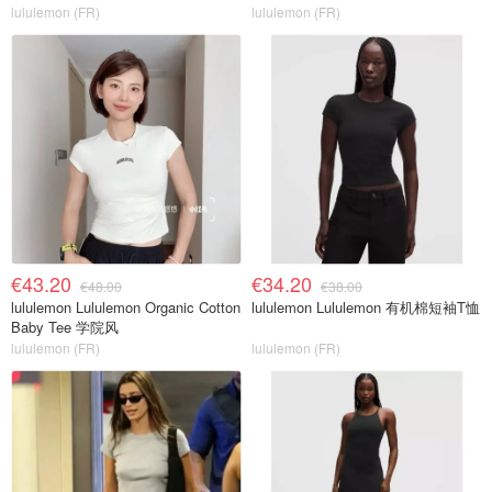
lululemon (FR)
lululemon (FR)
€43.20
€34.20
€48.00
€38.00
lululemon Lululemon Organic Cotton
lululemon Lululemon 有机棉短袖T恤
Baby Tee 学院风
lululemon (FR)
lululemon (FR)