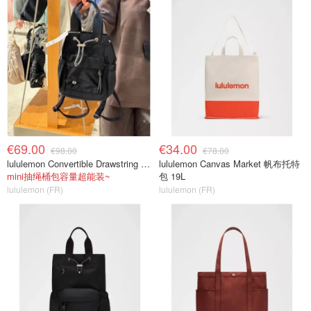
€69.00
€34.00
€98.00
€78.00
lululemon Convertible Drawstring Bucket Bag Mini 5L
lululemon Canvas Market 帆布托特
mini抽绳桶包容量超能装~
包 19L
lululemon (FR)
lululemon (FR)