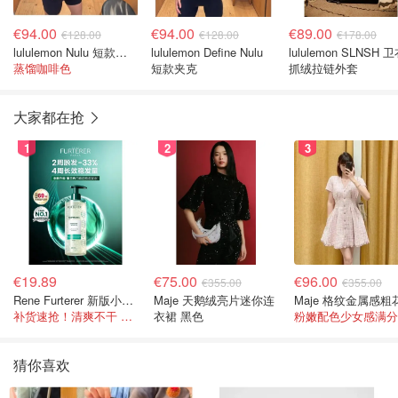
€94.00
€94.00
€89.00
€128.00
€128.00
€178.00
lululemon Nulu 短款夹克
lululemon Define Nulu
lululemon SLNSH 
蒸馏咖啡色
短款夹克
抓绒拉链外套
大家都在抢
1
2
3
€19.89
€75.00
€96.00
€355.00
€355.00
Rene Furterer 新版小白珠洗发水 500ml
Maje 天鹅绒亮片迷你连
补货速抢！清爽不干 蓬松强韧秀发
衣裙 黑色
粉嫩配色少女感满分
猜你喜欢