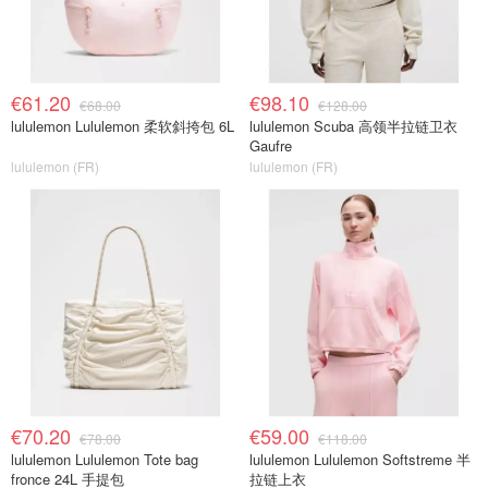
€61.20
€98.10
€68.00
€128.00
lululemon Lululemon 柔软斜挎包 6L
lululemon Scuba 高领半拉链卫衣
Gaufre
lululemon (FR)
lululemon (FR)
€70.20
€59.00
€78.00
€118.00
lululemon Lululemon Tote bag
lululemon Lululemon Softstreme 半
fronce 24L 手提包
拉链上衣