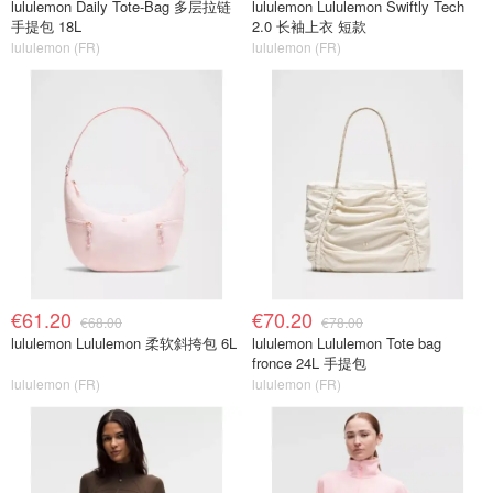
lululemon Daily Tote-Bag 多层拉链
lululemon Lululemon Swiftly Tech
手提包 18L
2.0 长袖上衣 短款
lululemon (FR)
lululemon (FR)
€61.20
€70.20
€68.00
€78.00
lululemon Lululemon 柔软斜挎包 6L
lululemon Lululemon Tote bag
fronce 24L 手提包
lululemon (FR)
lululemon (FR)