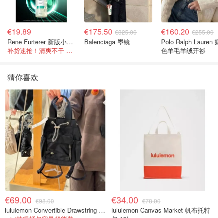
€19.89
€175.50
€160.20
€325.00
€255.00
Rene Furterer 新版小白珠洗发水 500ml
Balenciaga 墨镜
Polo Ralph Lauren
补货速抢！清爽不干 蓬松强韧秀发
色羊毛羊绒开衫
猜你喜欢
€69.00
€34.00
€98.00
€78.00
lululemon Convertible Drawstring Bucket Bag Mini 5L
lululemon Canvas Market 帆布托特