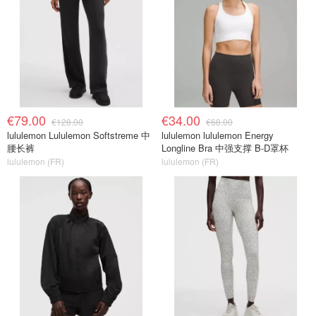
€79.00
€34.00
€128.00
€68.00
lululemon Lululemon Softstreme 中
lululemon lululemon Energy
腰长裤
Longline Bra 中强支撑 B-D罩杯
lululemon (FR)
lululemon (FR)