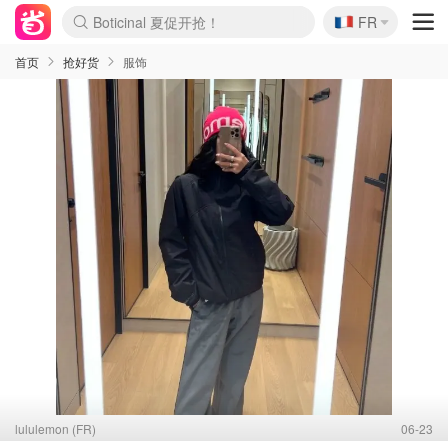
Boticinal 夏促开抢！
🇫🇷
FR
4折！lulu周四疯狂上新
还没结束！&OtherStories大促
Joybuy变相75折 随时失效
速领！Stanley独家85折
疑似霸哥！Camper额外叠85折
Zalando 奥莱闪促！每日更新
Moncler反季囤！5折起+叠9折
Coach Brooklyn仅€192
首页
抢好货
服饰
lululemon (FR)
06-23