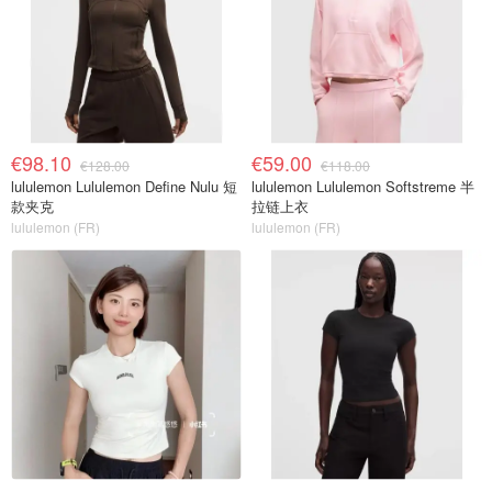
€98.10
€59.00
€128.00
€118.00
lululemon Lululemon Define Nulu 短
lululemon Lululemon Softstreme 半
款夹克
拉链上衣
lululemon (FR)
lululemon (FR)