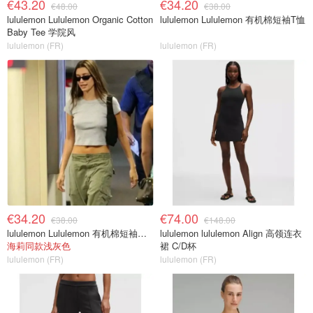
€43.20
€34.20
€48.00
€38.00
lululemon Lululemon Organic Cotton
lululemon Lululemon 有机棉短袖T恤
Baby Tee 学院风
lululemon (FR)
lululemon (FR)
€34.20
€74.00
€38.00
€148.00
lululemon Lululemon 有机棉短袖婴儿T恤
lululemon lululemon Align 高领连衣
海莉同款浅灰色
裙 C/D杯
lululemon (FR)
lululemon (FR)