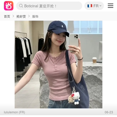
Boticinal 夏促开抢！
🇫🇷
FR
4折！lulu周四疯狂上新
还没结束！&OtherStories大促
Joybuy变相75折 随时失效
速领！Stanley独家85折
疑似霸哥！Camper额外叠85折
Zalando 奥莱闪促！每日更新
Moncler反季囤！5折起+叠9折
Coach Brooklyn仅€192
首页
抢好货
服饰
lululemon (FR)
06-23