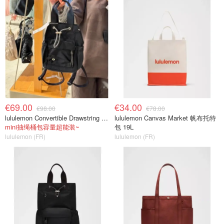
€69.00
€34.00
€98.00
€78.00
lululemon Convertible Drawstring Bucket Bag Mini 5L
lululemon Canvas Market 帆布托特
mini抽绳桶包容量超能装~
包 19L
lululemon (FR)
lululemon (FR)