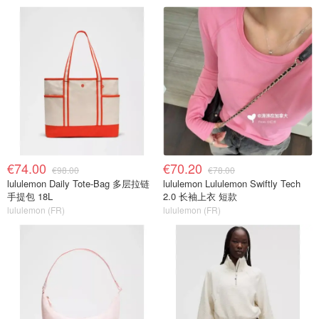
€74.00
€70.20
€98.00
€78.00
lululemon Daily Tote-Bag 多层拉链
lululemon Lululemon Swiftly Tech
手提包 18L
2.0 长袖上衣 短款
lululemon (FR)
lululemon (FR)