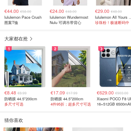
€44.00
€24.00
€29.00
€58.00
€48.00
€48.00
lululemon Pace Crush
lululemon Wundermost
lululemon All Yo
图案T恤
Nulu 可调吊带背心
珍珠粉！极速断码中
大家都在抢
1
2
3
€8.48
€17.09
€629.00
€8.99
€17.99
€903.00
防晒膜 44.5*200cm
防晒膜 44.5*200cm
Xiaomi POCO F8 Ul
多尺寸可选
4件95折；超多尺寸可选
16+512GB 6500mA
色手机
猜你喜欢