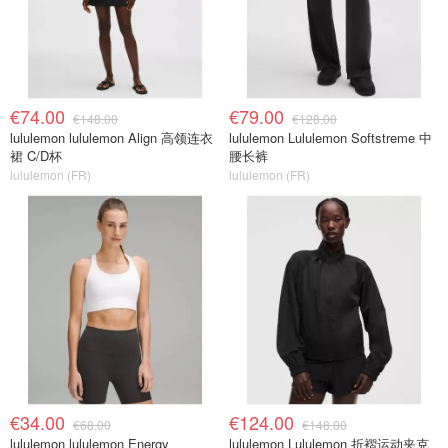
€74.00
€79.00
€148.00
€128.00
lululemon lululemon Align 高领连衣
lululemon Lululemon Softstreme 中
裙 C/D杯
腰长裤
lululemon (FR)
lululemon (FR)
€34.00
€124.00
€68.00
€148.00
lululemon lululemon Energy
lululemon Lululemon 折褶运动夹克