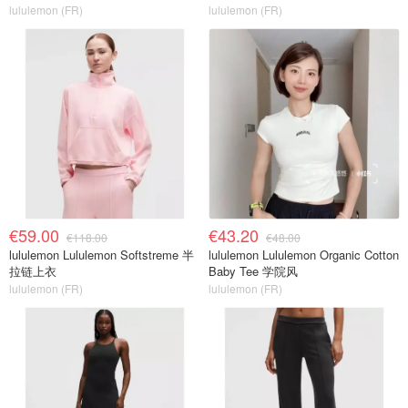
lululemon (FR)
lululemon (FR)
€59.00
€43.20
€118.00
€48.00
lululemon Lululemon Softstreme 半
lululemon Lululemon Organic Cotton
拉链上衣
Baby Tee 学院风
lululemon (FR)
lululemon (FR)