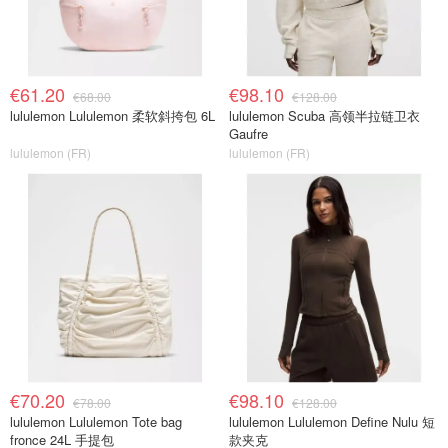
€61.20
€98.10
€68.00
€128.00
lululemon Lululemon 柔软斜挎包 6L
lululemon Scuba 高领半拉链卫衣
Gaufre
lululemon (FR)
lululemon (FR)
€70.20
€98.10
€78.00
€128.00
lululemon Lululemon Tote bag
lululemon Lululemon Define Nulu 短
fronce 24L 手提包
款夹克