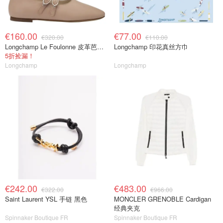
€160.00
€77.00
€320.00
€110.00
Longchamp Le Foulonne 皮革芭蕾鞋
Longchamp 印花真丝方巾
5折捡漏！
Longchamp
Longchamp
€242.00
€483.00
€322.00
€966.00
Saint Laurent YSL 手链 黑色
MONCLER GRENOBLE Cardigan
经典夹克
Spinnaker Boutique FR
Spinnaker Boutique FR