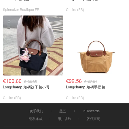
Spinnaker Boutique FR
Cettire (FR)
€100.60
€92.56
€136.85
€102.84
Longchamp 短柄饺子包小号
Longchamp 短柄手提包
Cettire (FR)
Cettire (FR)
联系我们
黑五
InRewards
隐私条款
用户协议
版权声明