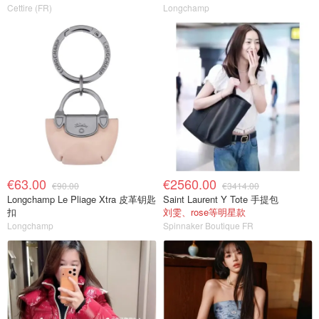
Cettire (FR)
Longchamp
€63.00
€2560.00
€90.00
€3414.00
Longchamp Le Pliage Xtra 皮革钥匙
Saint Laurent Y Tote 手提包
扣
刘雯、rose等明星款
Longchamp
Spinnaker Boutique FR