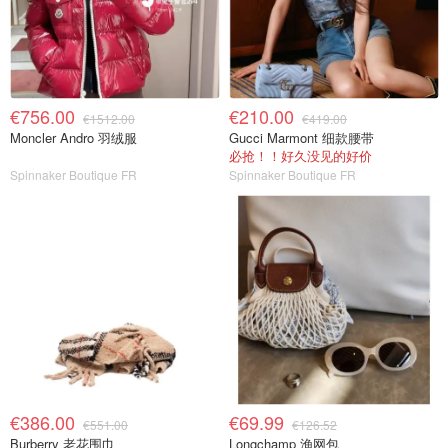
€756.00
€210.00
€1512.00
€419.00
Moncler Andro 羽绒服
Gucci Marmont 细款腰带
必抢！！好久没见的好价
Spinnaker Boutique FR
Spinnaker Boutique FR
€386.00
€69.99
€551.00
€126.52
Burberry 老花围巾
Longchamp 渔网包