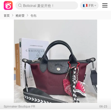
🇫🇷
4折！lulu周四疯狂上新
FR
Boticinal 夏促开抢！
还没结束！&OtherStories大促
Joybuy变相75折 随时失效
速领！Stanley独家85折
疑似霸哥！Camper额外叠85折
Zalando 奥莱闪促！每日更新
Moncler反季囤！5折起+叠9折
Coach Brooklyn仅€192
首页
抢好货
包包
Spinnaker Boutique FR
06-23