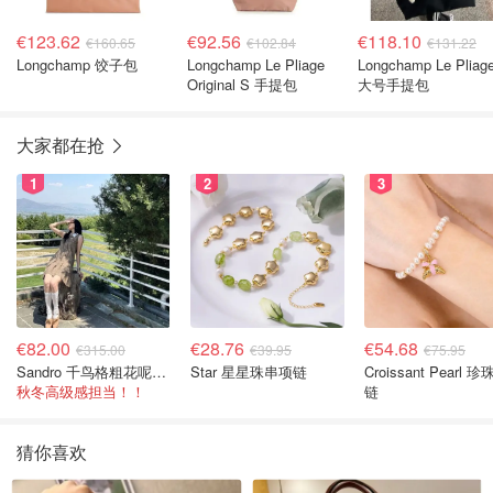
€123.62
€92.56
€118.10
€160.65
€102.84
€131.22
Longchamp 饺子包
Longchamp Le Pliage
Longchamp Le Pliag
Original S 手提包
大号手提包
大家都在抢
1
2
3
€82.00
€28.76
€54.68
€315.00
€39.95
€75.95
Sandro 千鸟格粗花呢连衣裙
Star 星星珠串项链
Croissant Pearl 
秋冬高级感担当！！
链
猜你喜欢