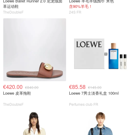
Loewe Ballet Runner 2.0 尼龙绒面
Loewe 羊毛羊绒围巾 米色
革运动鞋
含90%羊毛！
TheDoubleF
24S FR
€420.00
€85.58
€840.00
€145.00
Loewe 皮革拖鞋
Loewe 7男士淡香礼盒 100ml
TheDoubleF
Perfumes club FR