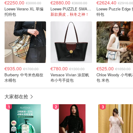
€2250.00
€2880.00
€2624.40
€3000.00
€3600.00
€2916.0
Loewe Verano XL 草编
Loewe PUZZLE SMALL BAG 手袋
Loewe Puzzle Edge
托特包
新款麂皮，秋冬之神！
特包
€935.00
€780.00
€525.00
€1700.00
€1300.00
€1050.00
Burberry 中号米色格纹
Versace Vivian 涂层帆
Chloe Woody 小号帆布
水桶包
布小号手提包
包 米色
大家都在抢
1
2
3