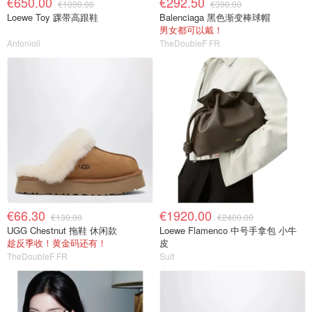
€650.00
€292.50
€1000.00
€390.00
Loewe Toy 踝带高跟鞋
Balenciaga 黑色渐变棒球帽
男女都可以戴！
Antonioli
TheDoubleF FR
€66.30
€1920.00
€130.00
€2400.00
UGG Chestnut 拖鞋 休闲款
Loewe Flamenco 中号手拿包 小牛
趁反季收！黄金码还有！
皮
TheDoubleF FR
Suit