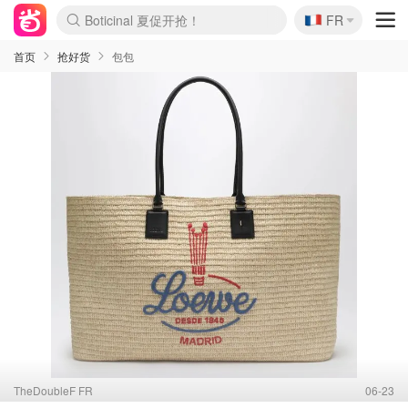
Boticinal 夏促开抢！
🇫🇷
4折！lulu周四疯狂上新
FR
还没结束！&OtherStories大促
Joybuy变相75折 随时失效
速领！Stanley独家85折
疑似霸哥！Camper额外叠85折
Zalando 奥莱闪促！每日更新
Moncler反季囤！5折起+叠9折
Coach Brooklyn仅€192
首页
抢好货
包包
TheDoubleF FR
06-23