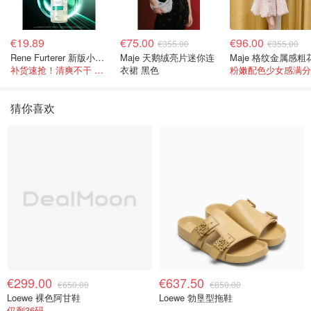
€19.89
€75.00
€96.00
€355.00
€355.00
Rene Furterer 新版小白珠洗发水 500ml
Maje 天鹅绒亮片迷你连
补货速抢！清爽不干 蓬松强韧秀发
衣裙 黑色
粉嫩配色少女感满分
猜你喜欢
€299.00
€637.50
€650.00
€850.00
Loewe 裸色阿甘鞋
Loewe 勃垦型拖鞋
仅剩36码