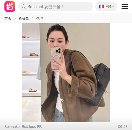
Boticinal 夏促开抢！
🇫🇷
FR
4折！lulu周四疯狂上新
还没结束！&OtherStories大促
Joybuy变相75折 随时失效
速领！Stanley独家85折
疑似霸哥！Camper额外叠85折
Zalando 奥莱闪促！每日更新
Moncler反季囤！5折起+叠9折
Coach Brooklyn仅€192
首页
抢好货
包包
Spinnaker Boutique FR
06-23