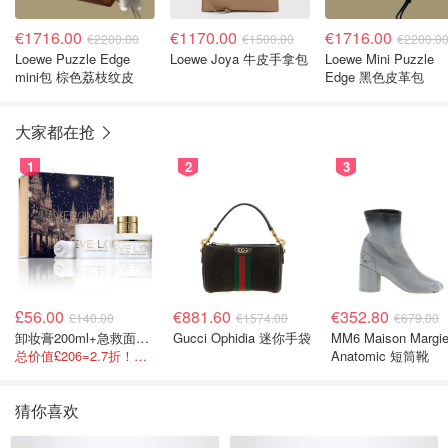
€1716.00
€1170.00
€1716.00
€2200.00
€1500.00
€2200.0
Loewe Puzzle Edge
Loewe Joya 牛皮手拿包
Loewe Mini Puzzle
mini包 棕色荔枝纹皮
Edge 黑色皮革包
大家都在抢
1
2
3
£56.00
€881.60
€352.80
£140.00
€1574.00
€679.00
卸妆膏200ml+急救面膜100ml+青春面霜15ml
Gucci Ophidia 迷你手袋
MM6 Maison Margie
总价值£206=2.7折！闭眼冲这套！
Anatomic 短筒靴
猜你喜欢