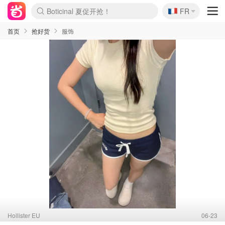
Boticinal 夏促开抢！
🇫🇷
4折！lulu周四疯狂上新
FR
还没结束！&OtherStories大促
Joybuy变相75折 随时失效
速领！Stanley独家85折
疑似霸哥！Camper额外叠85折
Zalando 奥莱闪促！每日更新
Moncler反季囤！5折起+叠9折
Coach Brooklyn仅€192
首页
抢好货
服饰
Hollister EU
06-23