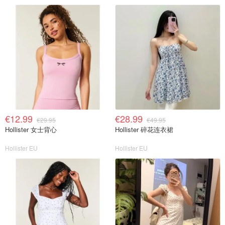
€12.99
€28.99
€29.95
€49.95
Hollister 女士背心
Hollister 碎花连衣裙
Hollister EU
Hollister EU