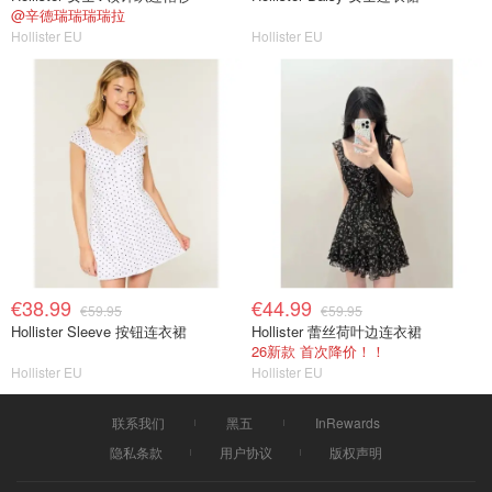
@辛德瑞瑞瑞瑞拉
Hollister EU
Hollister EU
€38.99
€44.99
€59.95
€59.95
Hollister Sleeve 按钮连衣裙
Hollister 蕾丝荷叶边连衣裙
26新款 首次降价！！
Hollister EU
Hollister EU
联系我们
黑五
InRewards
隐私条款
用户协议
版权声明