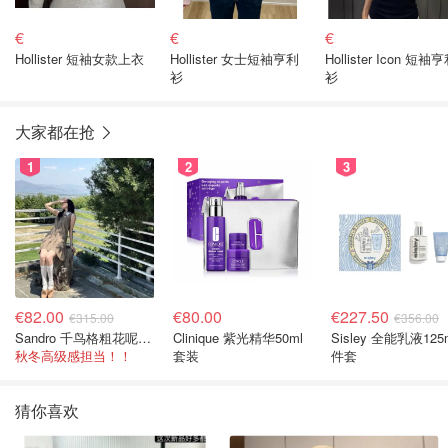
€
€
€
Hollister 短袖女款上衣
Hollister 女士短袖亨利
Hollister Icon 短袖
衫
衫
大家都在抢
1
2
3
€82.00
€80.00
€227.50
€315.00
€356.00
Sandro 千鸟格粗花呢连衣裙
Clinique 紫光精华50ml
Sisley 全能乳液125
秋冬高级感担当！！
套装
件套
猜你喜欢