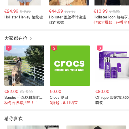
€24.99
€44.99
€13.99
€49.95
€59.95
€19.95
Hollister Henley 格纹裙
Hollister 蕾丝荷叶边迷
Hollis
你连衣裙
他家大爆款！@香皂
大家都在抢
1
2
3
€82.00
€0.00
€80.00
€315.00
Sandro 千鸟格粗花呢连衣裙
Crocs 夏日
Clinique 紫光精华50
秋冬高级感担当！！
3折起，8.11结束
套装
猜你喜欢