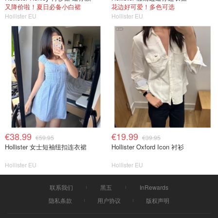
又降价啦！夏日必备小白裙
花边好可爱！多色可选
Hollister EU
Hollister EU
€38.99
€19.99
€59.95
€39.95
Hollister 女士短袖纽扣连衣裙
Hollister Oxford Icon 衬衫
Hollister EU
Hollister EU
联系我们
黑五
InRewards
隐私条款
用户协议
版权声明