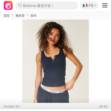
🇫🇷
4折！lulu周四疯狂上新
FR
Boticinal 夏促开抢！
还没结束！&OtherStories大促
Joybuy变相75折 随时失效
速领！Stanley独家85折
疑似霸哥！Camper额外叠85折
Zalando 奥莱闪促！每日更新
Moncler反季囤！5折起+叠9折
Coach Brooklyn仅€192
首页
抢好货
服饰
Hollister EU
06-23