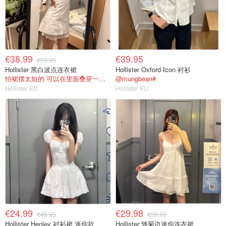
€38.99
€39.95
€59.95
Hollister 黑白波点连衣裙
Hollister Oxford Icon 衬衫
怕裙摆太短的 可以在里面叠穿一个内衬裙
@mungbean#
Hollister EU
Hollister EU
€24.99
€29.98
€49.95
€59.95
Hollister Henley 衬衫裙 迷你款
Hollister 雏菊边迷你连衣裙