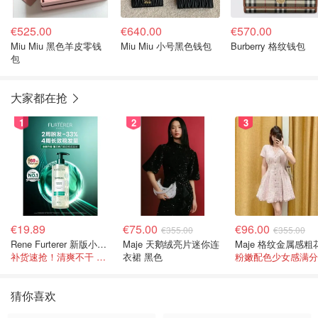
€525.00
€640.00
€570.00
Miu Miu 黑色羊皮零钱
Miu Miu 小号黑色钱包
Burberry 格纹钱包
包
大家都在抢
1
2
3
€19.89
€75.00
€96.00
€355.00
€355.00
Rene Furterer 新版小白珠洗发水 500ml
Maje 天鹅绒亮片迷你连
补货速抢！清爽不干 蓬松强韧秀发
衣裙 黑色
粉嫩配色少女感满分
猜你喜欢