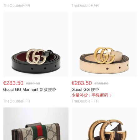
TheDoubleF FR
TheDoubleF FR
€283.50
€283.50
€350.00
€350.00
Gucci GG Marmont 新款腰带
Gucci GG 腰带
少量补货！手慢断码！
TheDoubleF FR
TheDoubleF FR