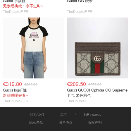
Gucci 乐福鞋
Gucci GG 腰带
无敌经典款！永不过时~
TheDoubleF FR
TheDoubleF FR
€319.80
€202.50
€390.00
€270.00
Gucci logoT恤
Gucci GUCCI Ophidia GG Supreme
新款嘎嘎好看~
卡包 米色棕色
TheDoubleF FR
TheDoubleF
联系我们
黑五
InRewards
隐私条款
用户协议
版权声明