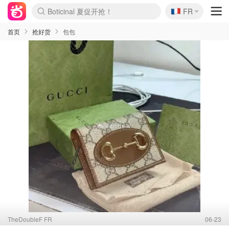
Boticinal 夏促开抢！
🇫🇷
FR
4折！lulu周四疯狂上新
还没结束！&OtherStories大促
Joybuy变相75折 随时失效
速领！Stanley独家85折
疑似霸哥！Camper额外叠85折
Zalando 奥莱闪促！每日更新
Moncler反季囤！5折起+叠9折
Coach Brooklyn仅€192
首页
抢好货
包包
TheDoubleF FR
06-23