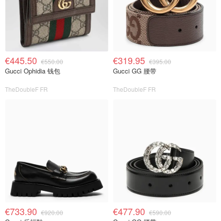
€445.50
€319.95
€550.00
€395.00
Gucci Ophidia 钱包
Gucci GG 腰带
TheDoubleF FR
TheDoubleF FR
€733.90
€477.90
€920.00
€590.00