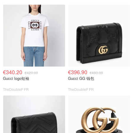
€340.20
€396.90
€420.00
€490.00
Gucci logo短袖
Gucci GG 钱包
TheDoubleF FR
TheDoubleF FR