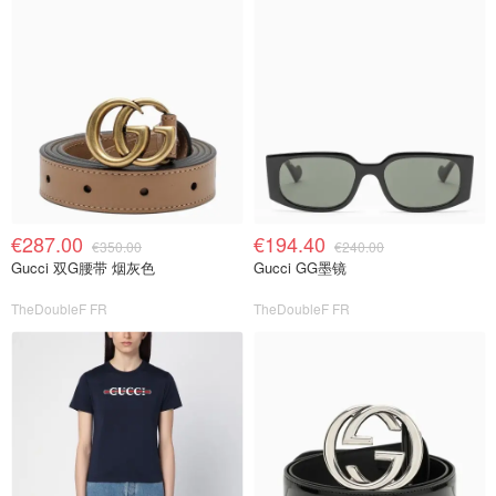
€287.00
€194.40
€350.00
€240.00
Gucci 双G腰带 烟灰色
Gucci GG墨镜
TheDoubleF FR
TheDoubleF FR