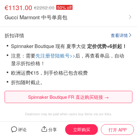
€1131.00
€2262.00
50% off
Gucci Marmont 中号单肩包
折扣详情
查看详情
Spinnaker Boutique 现有 夏季大促
定价优势+6折起！
注意：需要
先注册登陆账号>>
后，再查看单品，自动
显示折扣价格！
欧洲运费€15，到手价格已包含税费
折扣随时截止。
Spinnaker Boutique FR 直达购买链接 →
Dealmoon may be paid when users buy items via our links.
立即购买
Gucci
评论
的全部促销商品
分享
打开 APP