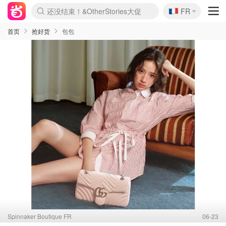
🇫🇷
还没结束！&OtherStories大促
FR
Boticinal 夏促开抢！
4折！lulu周四疯狂上新
Joybuy变相75折 随时失效
速领！Stanley独家85折
疑似霸哥！Camper额外叠85折
Zalando 奥莱闪促！每日更新
Moncler反季囤！5折起+叠9折
Coach Brooklyn仅€192
首页
抢好货
包包
Spinnaker Boutique FR
06-23