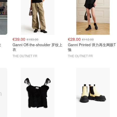
€39.00
€28.00
€193.00
€112.00
衣
Ganni Off-the-shoulder 罗纹上
Ganni Printed 弹力再生网眼T
衣
恤
THE OUTNET FR
THE OUTNET FR