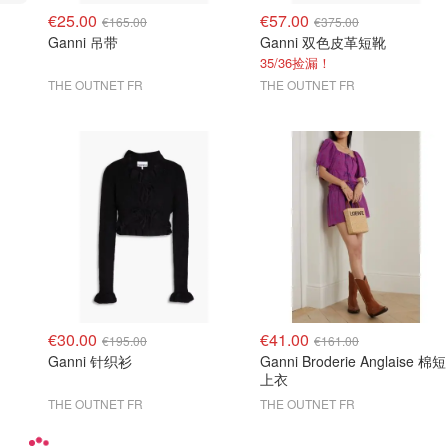
€25.00
€57.00
€165.00
€375.00
Ganni 吊带
Ganni 双色皮革短靴
35/36捡漏！
THE OUTNET FR
THE OUTNET FR
€30.00
€41.00
€195.00
€161.00
Ganni 针织衫
Ganni Broderie Anglaise 棉短
上衣
THE OUTNET FR
THE OUTNET FR