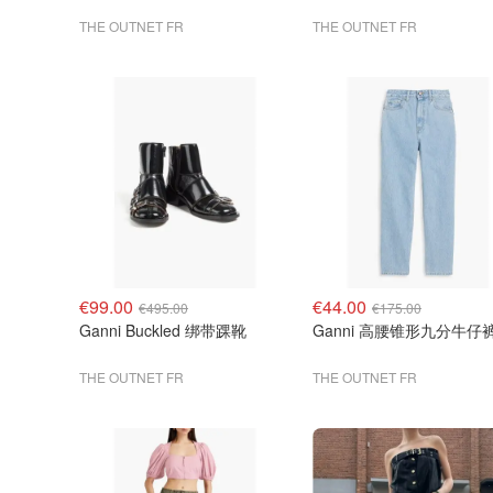
THE OUTNET FR
THE OUTNET FR
€99.00
€44.00
€495.00
€175.00
Ganni Buckled 绑带踝靴
Ganni 高腰锥形九分牛仔
THE OUTNET FR
THE OUTNET FR