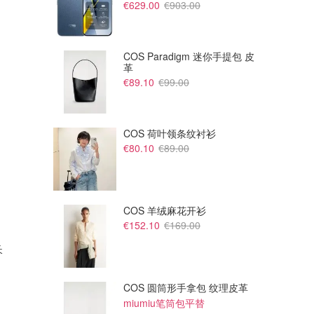
€629.00
€903.00
COS Paradigm 迷你手提包 皮
革
€89.10
€99.00
COS 荷叶领条纹衬衫
€80.10
€89.00
COS 羊绒麻花开衫
€152.10
€169.00
€67.00
€78.00
€425.00
€245.00
长
Ganni 格纹镂空亚麻真丝混纺
Ganni THE OUTNET 条纹棉泡
中长连衣裙
泡纱迷你连衣裙
The Outnet
The Outnet
COS 圆筒形手拿包 纹理皮革
miumiu笔筒包平替