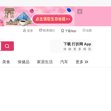
联系我们
法国
登录
下载App
🇺🇸
美国
下载 打折网 App
体验更多精彩
🇨🇳
中国
美食
保健品
家居生活
汽车
更多
🇨🇦
加拿大
🇬🇧
家电数码
英国
母婴玩具
🇩🇪
德国
旅游
🇫🇷
法国
🇮🇹
意大利