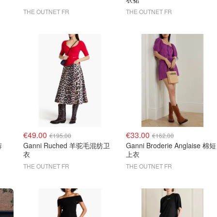
THE OUTNET FR
THE OUTNET FR
€49.00
€33.00
€195.00
€162.00
裤
Ganni Ruched 羊驼毛混纺卫
Ganni Broderie Anglaise 棉短
衣
上衣
THE OUTNET FR
THE OUTNET FR