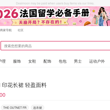
Dealmoon may be paid when users buy items via our links.
商家导航
社区
护理
服饰
女鞋
配饰
包包
男士
运动户外
ni 印花长裙 轻盈面料
00
THE OUTNET FR
连衣裙