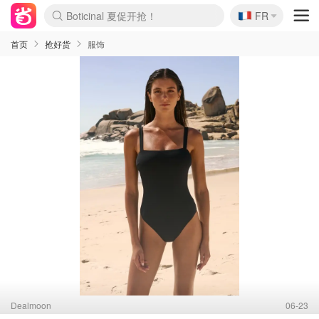
🇫🇷
4折！lulu周四疯狂上新
FR
Boticinal 夏促开抢！
还没结束！&OtherStories大促
Joybuy变相75折 随时失效
速领！Stanley独家85折
疑似霸哥！Camper额外叠85折
Zalando 奥莱闪促！每日更新
Moncler反季囤！5折起+叠9折
Coach Brooklyn仅€192
首页
抢好货
服饰
Dealmoon
06-23