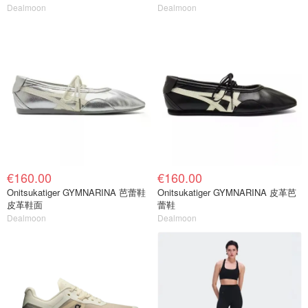
Dealmoon
Dealmoon
€160.00
€160.00
Onitsukatiger GYMNARINA 芭蕾鞋
Onitsukatiger GYMNARINA 皮革芭
皮革鞋面
蕾鞋
Dealmoon
Dealmoon