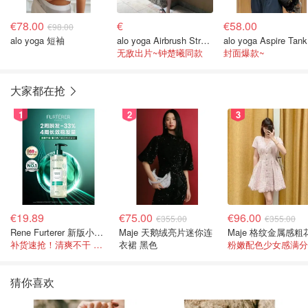
€78.00
€
€58.00
€98.00
alo yoga 短袖
alo yoga Airbrush Streamlined 连衣裙
a
无敌出片~钟楚曦同款
封面爆款~
大家都在抢
1
2
3
€19.89
€75.00
€96.00
€355.00
€355.00
Rene Furterer 新版小白珠洗发水 500ml
Maje 天鹅绒亮片迷你连
补货速抢！清爽不干 蓬松强韧秀发
衣裙 黑色
粉嫩配色少女感满分
猜你喜欢