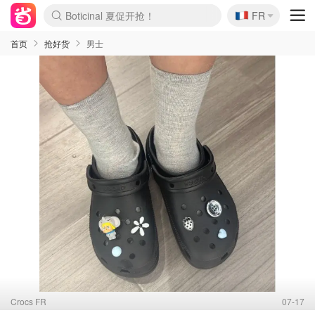
🇫🇷
4折！lulu周四疯狂上新
FR
Boticinal 夏促开抢！
还没结束！&OtherStories大促
Joybuy变相75折 随时失效
速领！Stanley独家85折
疑似霸哥！Camper额外叠85折
Zalando 奥莱闪促！每日更新
Moncler反季囤！5折起+叠9折
Coach Brooklyn仅€192
首页
抢好货
男士
Crocs FR
07-17