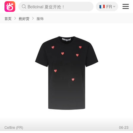
Boticinal 夏促开抢！
🇫🇷
4折！lulu周四疯狂上新
FR
还没结束！&OtherStories大促
Joybuy变相75折 随时失效
速领！Stanley独家85折
疑似霸哥！Camper额外叠85折
Zalando 奥莱闪促！每日更新
Moncler反季囤！5折起+叠9折
Coach Brooklyn仅€192
首页
抢好货
服饰
Cettire (FR)
06-23