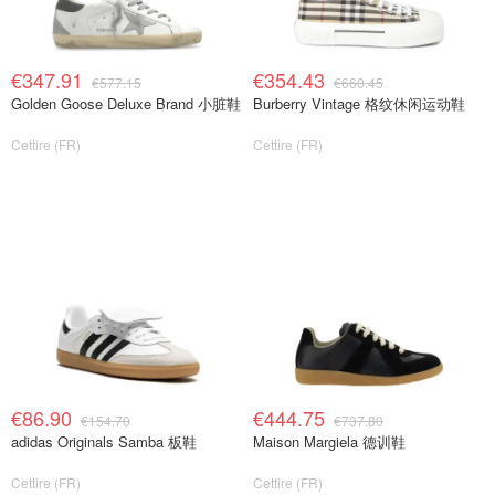
€347.91
€354.43
€577.15
€660.45
Golden Goose Deluxe Brand 小脏鞋
Burberry Vintage 格纹休闲运动鞋
Cettire (FR)
Cettire (FR)
€86.90
€444.75
€154.70
€737.80
adidas Originals Samba 板鞋
Maison Margiela 德训鞋
Cettire (FR)
Cettire (FR)