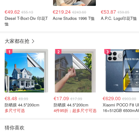
€49.62
€219.24
€53.87
€55.13
€243.60
€59.85
Diesel T-Boxt-Div 印花T
Acne Studios 1996 T恤
A.P.C. Logo印花T恤
恤
大家都在抢
1
2
3
€8.48
€17.09
€629.00
€8.99
€17.99
€903.00
防晒膜 44.5*200cm
防晒膜 44.5*200cm
Xiaomi POCO F8 Ul
多尺寸可选
4件95折；超多尺寸可选
16+512GB 6500mA
色手机
猜你喜欢