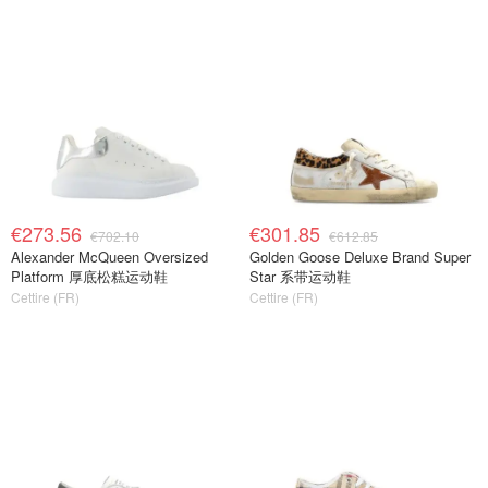
€273.56
€301.85
€702.10
€612.85
Alexander McQueen Oversized
Golden Goose Deluxe Brand Super
Platform 厚底松糕运动鞋
Star 系带运动鞋
Cettire (FR)
Cettire (FR)