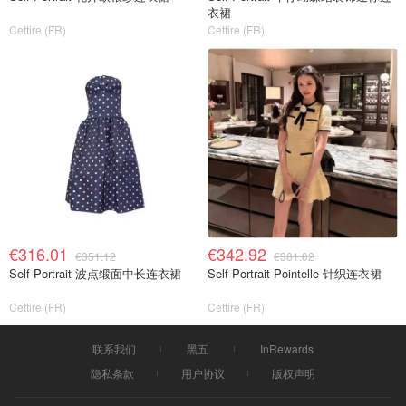
衣裙
Cettire (FR)
Cettire (FR)
€316.01
€342.92
€351.12
€381.02
Self-Portrait 波点缎面中长连衣裙
Self-Portrait Pointelle 针织连衣裙
Cettire (FR)
Cettire (FR)
联系我们
黑五
InRewards
隐私条款
用户协议
版权声明