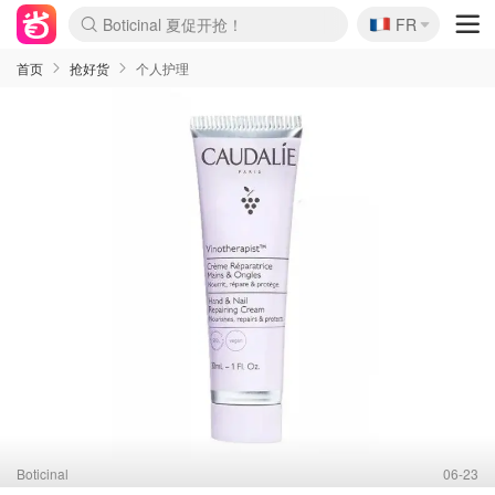
🇫🇷
4折！lulu周四疯狂上新
FR
Boticinal 夏促开抢！
还没结束！&OtherStories大促
Joybuy变相75折 随时失效
速领！Stanley独家85折
疑似霸哥！Camper额外叠85折
Zalando 奥莱闪促！每日更新
Moncler反季囤！5折起+叠9折
Coach Brooklyn仅€192
首页
抢好货
个人护理
Boticinal
06-23