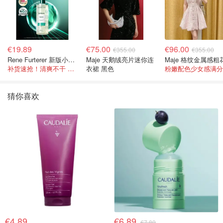
€19.89
€75.00
€96.00
€355.00
€355.00
Rene Furterer 新版小白珠洗发水 500ml
Maje 天鹅绒亮片迷你连
补货速抢！清爽不干 蓬松强韧秀发
衣裙 黑色
粉嫩配色少女感满分
猜你喜欢
€4.89
€6.89
€7.89