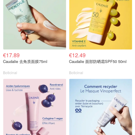
€17.89
€12.49
Caudalie 去角质面膜75ml
Caudalie 面部防晒霜SPF50 50ml
Boticinal
Boticinal