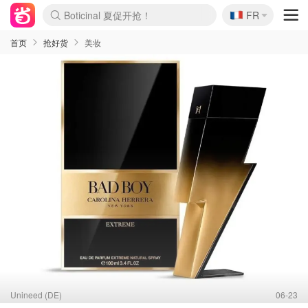
🇫🇷
Boticinal 夏促开抢！
FR
4折！lulu周四疯狂上新
还没结束！&OtherStories大促
Joybuy变相75折 随时失效
速领！Stanley独家85折
疑似霸哥！Camper额外叠85折
Zalando 奥莱闪促！每日更新
Moncler反季囤！5折起+叠9折
Coach Brooklyn仅€192
首页
抢好货
美妆
Unineed (DE)
06-23