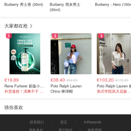
Burberry 男士香 (30ml)
Burberry 周末男士
Burberry - Hero (150
(30ml)
大家都在抢
1
2
3
€19.89
€38.40
€103.20
€64.00
€172.00
Rene Furterer 新版小白珠洗发水 500ml
Polo Ralph Lauren
补货速抢！清爽不干 蓬松强韧秀发
Chino 棒球帽
猜你喜欢
联系我们
黑五
InRewards
隐私条款
用户协议
版权声明