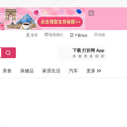
联系我们
法国
登录
下载App
🇺🇸
美国
下载 打折网 App
体验更多精彩
🇨🇳
中国
美食
保健品
家居生活
汽车
更多
🇨🇦
加拿大
🇬🇧
家电数码
英国
母婴玩具
🇩🇪
德国
旅游
🇫🇷
法国
🇮🇹
意大利