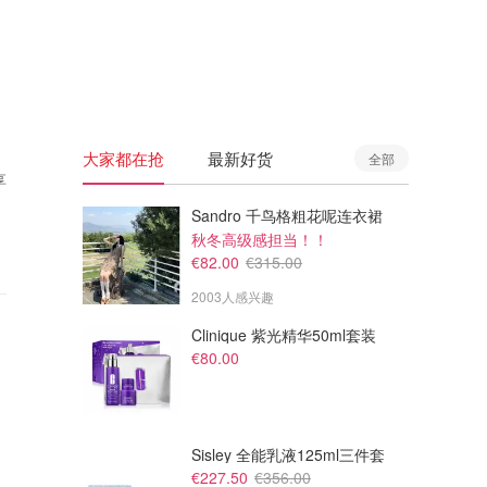
🇦🇺
澳洲
🇳🇿
新西兰
大家都在抢
最新好货
全部
享
Sandro 千鸟格粗花呢连衣裙
秋冬高级感担当！！
€82.00
€315.00
2003人感兴趣
Clinique 紫光精华50ml套装
€80.00
Sisley 全能乳液125ml三件套
€227.50
€356.00