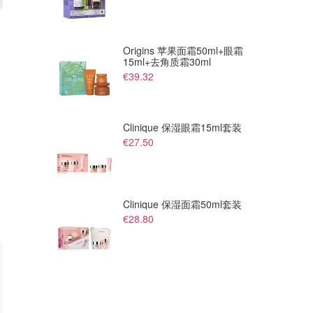
€1480.00
€1760.00
€1850.00
€2200.00
Gucci GG Marmont 小号单肩
Loewe Puzzle Mini手提包
包
Origins 苹果面霜50ml+眼霜
补货啦
15ml+去角质霜30ml
Suit
Suit
€39.32
Clinique 保湿眼霜15ml套装
€27.50
Clinique 保湿面霜50ml套装
€28.80