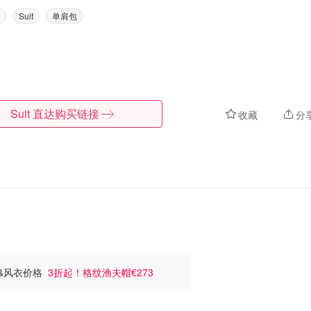
Suit
单肩包
Suit
直达购买链接
收藏
分
莉折扣汇总 - 围巾&包包&风衣价格
3折起！格纹渔夫帽€273