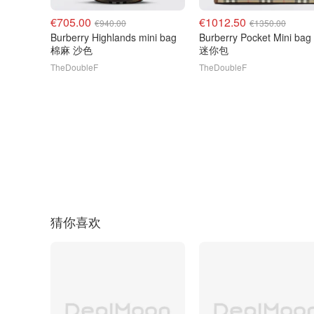
€705.00
€1012.50
€940.00
€1350.00
Burberry Highlands mini bag
Burberry Pocket Mini ba
棉麻 沙色
迷你包
TheDoubleF
TheDoubleF
猜你喜欢