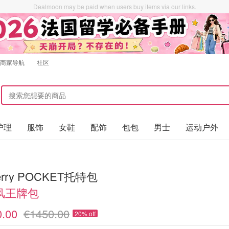
Dealmoon may be paid when users buy items via our links.
商家导航
社区
护理
服饰
女鞋
配饰
包包
男士
运动户外
erry POCKET托特包
风王牌包
0.00
€1450.00
20% off