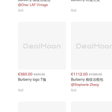
@Chez LAF Vintage
Suit
Suit
€360.00
€1112.00
€450.00
€1390.00
Burberry logo T恤
Burberry 格纹法棍包
@Stephanie Zhang
Suit
Suit