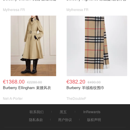
Mytheresa FR
Mytheresa FR
€1368.00
€382.20
€2280.00
€490.00
Burberry Ellingham 束腰风衣
Burberry 羊绒格纹围巾
Net-A-Porter
TheDoubleF
联系我们
黑五
InRewards
隐私条款
用户协议
版权声明