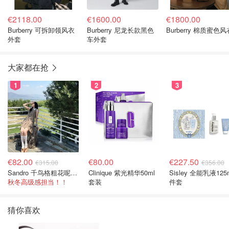
€2118.00
€1600.00
€1800.00
Burberry 可拆卸领风衣
Burberry 尼龙长款黑色
Burberry 棉质蜜色风
外套
车外套
大家都在抢
1
2
3
€82.00
€80.00
€227.50
€315.00
€356.00
Sandro 千鸟格粗花呢连衣裙
Clinique 紫光精华50ml
Sisley 全能乳液125
秋冬高级感担当！！
套装
件套
猜你喜欢