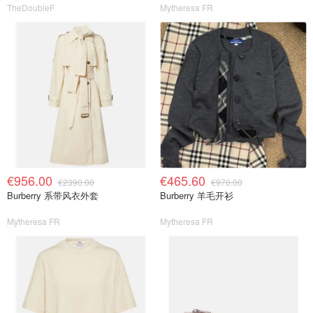
TheDoubleF
Mytheresa FR
€956.00
€465.60
€2390.00
€970.00
Burberry 系带风衣外套
Burberry 羊毛开衫
Mytheresa FR
Mytheresa FR