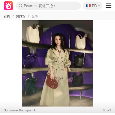
🇫🇷
4折！lulu周四疯狂上新
FR
Boticinal 夏促开抢！
还没结束！&OtherStories大促
Joybuy变相75折 随时失效
速领！Stanley独家85折
疑似霸哥！Camper额外叠85折
Zalando 奥莱闪促！每日更新
Moncler反季囤！5折起+叠9折
Coach Brooklyn仅€192
首页
抢好货
服饰
Spinnaker Boutique FR
06-23