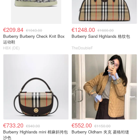
€209.84
€1248.00
€1043.00
€1600.00
Burberry Burberry Check Knit Box
Burberry Sand Highlands 格纹包
运动鞋
HBX (DE)
TheDoubleF
€733.20
€552.00
€940.00
€1150.00
Burberry Highlands mini 棉麻斜挎包
Burberry Oldham 夹克 菱格绗缝
沙色