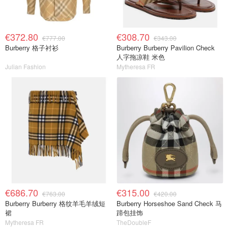
€372.80
€308.70
€777.00
€343.00
Burberry 格子衬衫
Burberry Burberry Pavilion Check
人字拖凉鞋 米色
Julian Fashion
Mytheresa FR
€686.70
€315.00
€763.00
€420.00
Burberry Burberry 格纹羊毛羊绒短
Burberry Horseshoe Sand Check 马
裙
蹄包挂饰
Mytheresa FR
TheDoubleF