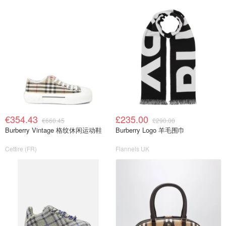
€354.43
£235.00
€660.45
£290.00
Burberry Vintage 格纹休闲运动鞋
Burberry Logo 羊毛围巾
Cettire (FR)
Flannels UK