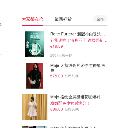
大家都在抢
最新好货
全部
享
Rene Furterer 新版小白珠洗发水 500ml
补货速抢！清爽不干 蓬松强韧秀发
€19.89
2001人感兴趣
Maje 天鹅绒亮片迷你连衣裙 黑
色
€75.00
€355.00
Maje 格纹金属感粗花呢短衬衫裙
粉嫩配色少女感满分！
€96.00
€355.00