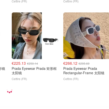
Cettire (FR)
Cettire (FR)
€225.13
€266.12
€250.14
€295.69
蝶形镜
Prada Eyewear Prada 矩形框
Prada Eyewear Prada
太阳镜
Rectangular-Frame 太阳镜
Cettire (FR)
Cettire (FR)