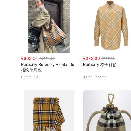
€802.54
€372.80
€1654.10
€777.00
Burberry Burberry Highlands
Burberry 格子衬衫
格纹单肩包
Cettire (FR)
Julian Fashion