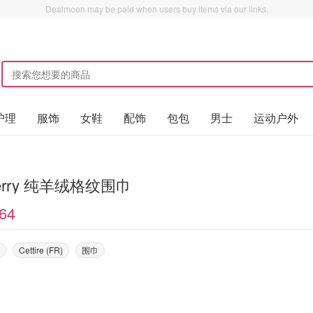
Dealmoon may be paid when users buy items via our links.
护理
服饰
女鞋
配饰
包包
男士
运动户外
berry 纯羊绒格纹围巾
64
Cettire (FR)
围巾