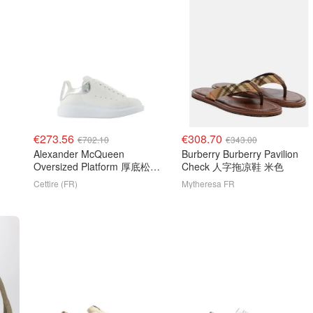
€273.56
€308.70
€702.10
€343.00
Alexander McQueen
Burberry Burberry Pavilion
Oversized Platform 厚底松糕
Check 人字拖凉鞋 米色
运动鞋
Cettire (FR)
Mytheresa FR