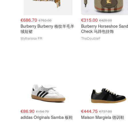
€686.70
€315.00
€763.00
€420.00
Burberry Burberry 格纹羊毛羊
Burberry Horseshoe San
绒短裙
Check 马蹄包挂饰
Mytheresa FR
TheDoubleF
€86.90
€444.75
€154.70
€737.80
adidas Originals Samba 板鞋
Maison Margiela 德训鞋