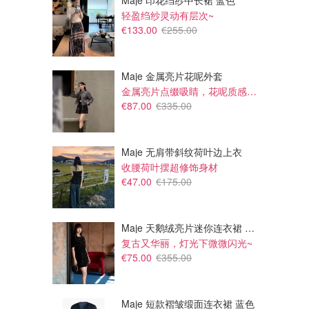
Maje 印花绉纱中长裙 蓝色
轻盈绉纱灵动有层次~
€133.00
€255.00
Maje 金属亮片花呢外套
金属亮片点缀吸睛，花呢质感高级又显贵
€87.00
€335.00
Maje 无肩带斜纹荷叶边上衣
收腰荷叶摆超修饰身材
£235.00
€382.20
£290.00
€490.00
€47.00
€175.00
Burberry 大logo羊毛围巾
Burberry 羊绒格纹围巾
同款暗红色，更百搭
Flannels UK
TheDoubleF
Maje 天鹅绒亮片迷你连衣裙 黑色
复古又华丽，灯光下微微闪光~
€75.00
€355.00
Maje 短款褶皱缎面连衣裙 蓝色