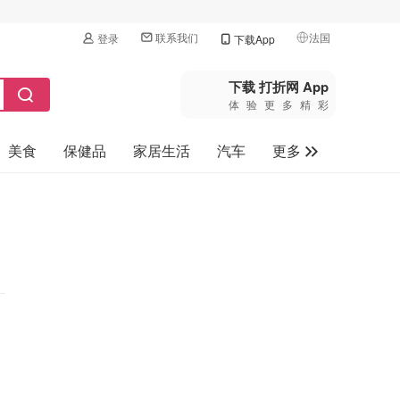
联系我们
法国
登录
下载App
🇺🇸
美国
下载 打折网 App
体验更多精彩
🇨🇳
中国
美食
保健品
家居生活
汽车
更多
🇨🇦
加拿大
🇬🇧
家电数码
英国
母婴玩具
🇩🇪
德国
旅游
🇫🇷
法国
🇮🇹
意大利
🇦🇺
澳洲
🇳🇿
新西兰