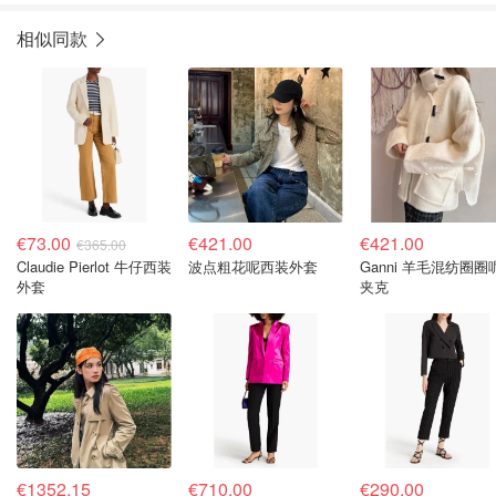
相似同款
€73.00
€421.00
€421.00
€365.00
Claudie Pierlot 牛仔西装
波点粗花呢西装外套
Ganni 羊毛混纺圈圈
外套
夹克
€1352.15
€710.00
€290.00