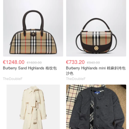
€1248.00
€733.20
€1600.00
€940.00
Burberry Sand Highlands 格纹包
Burberry Highlands mini 棉麻斜挎包
沙色
TheDoubleF
TheDoubleF