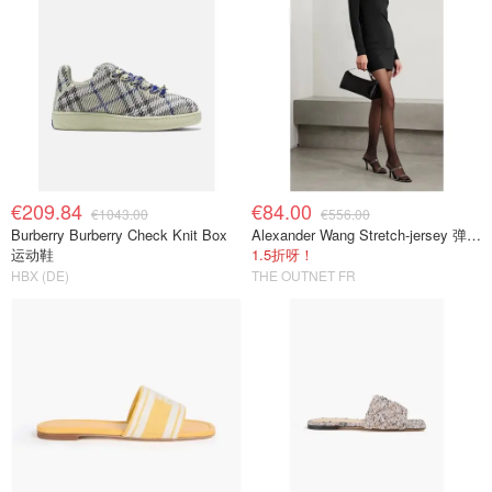
€209.84
€84.00
€1043.00
€556.00
Burberry Burberry Check Knit Box
Alexander Wang Stretch-jersey 弹力迷你连衣裙
运动鞋
1.5折呀！
HBX (DE)
THE OUTNET FR