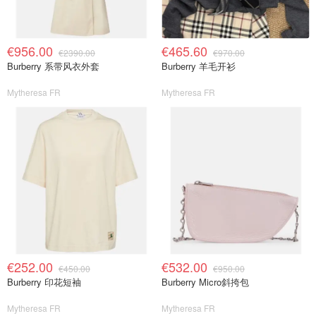
€956.00
€465.60
€2390.00
€970.00
Burberry 系带风衣外套
Burberry 羊毛开衫
Mytheresa FR
Mytheresa FR
€252.00
€532.00
€450.00
€950.00
Burberry 印花短袖
Burberry Micro斜挎包
Mytheresa FR
Mytheresa FR