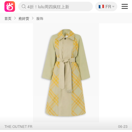
🇫🇷
4折！lulu周四疯狂上新
FR
Boticinal 夏促开抢！
还没结束！&OtherStories大促
Joybuy变相75折 随时失效
速领！Stanley独家85折
疑似霸哥！Camper额外叠85折
Zalando 奥莱闪促！每日更新
Moncler反季囤！5折起+叠9折
Coach Brooklyn仅€192
首页
抢好货
服饰
THE OUTNET FR
06-23