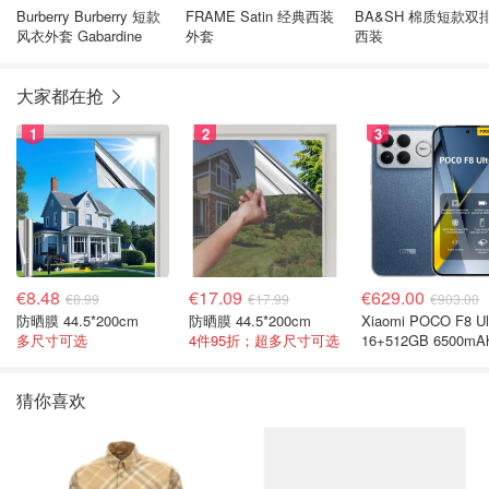
Burberry Burberry 短款
FRAME Satin 经典西装
BA&SH 棉质短款双
风衣外套 Gabardine
外套
西装
大家都在抢
1
2
3
€8.48
€17.09
€629.00
€8.99
€17.99
€903.00
防晒膜 44.5*200cm
防晒膜 44.5*200cm
Xiaomi POCO F8 Ul
多尺寸可选
4件95折；超多尺寸可选
16+512GB 6500mA
色手机
猜你喜欢