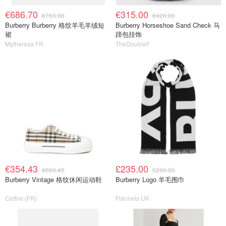
€686.70
€315.00
€763.00
€420.00
Burberry Burberry 格纹羊毛羊绒短
Burberry Horseshoe Sand Check 马
裙
蹄包挂饰
Mytheresa FR
TheDoubleF
€354.43
£235.00
€660.45
£290.00
Burberry Vintage 格纹休闲运动鞋
Burberry Logo 羊毛围巾
Cettire (FR)
Flannels UK