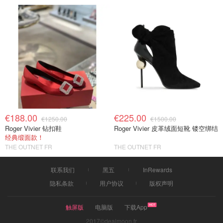
€188.00
€225.00
€1250.00
€1500.00
Roger Vivier 钻扣鞋
Roger Vivier 皮革绒面短靴 镂空绑结
经典缎面款！
THE OUTNET FR
THE OUTNET FR
联系我们
黑五
InRewards
隐私条款
用户协议
版权声明
触屏版
电脑版
下载App
2017©dealmoon.fr