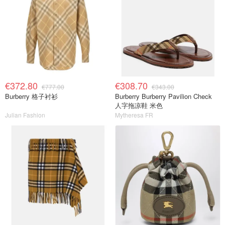
€372.80
€308.70
€777.00
€343.00
Burberry 格子衬衫
Burberry Burberry Pavilion Check
人字拖凉鞋 米色
Julian Fashion
Mytheresa FR