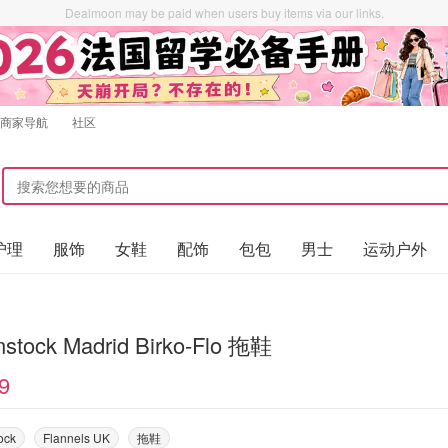
Dealmoon may be paid when users buy items via our links.
商家导航
社区
护理
服饰
女鞋
配饰
包包
男士
运动户外
nstock Madrid Birko-Flo 拖鞋
9
ock
Flannels UK
拖鞋