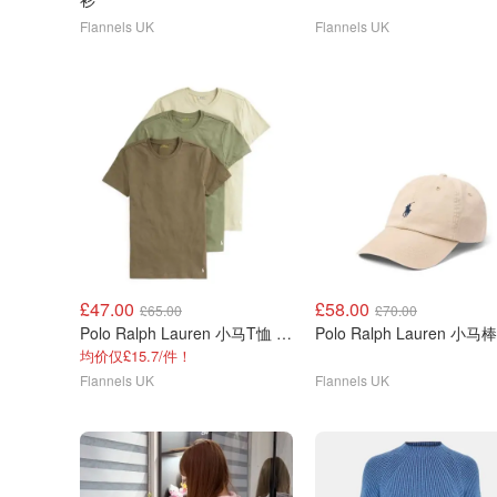
Flannels UK
Flannels UK
£47.00
£58.00
£65.00
£70.00
Polo Ralph Lauren 小马T恤 3件装
Polo Ralph Lauren 小
均价仅£15.7/件！
Flannels UK
Flannels UK