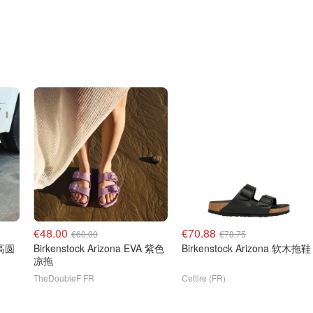
€48.00
€70.88
€60.00
€78.75
 高圆
Birkenstock Arizona EVA 紫色
Birkenstock Arizona 软木拖鞋
凉拖
TheDoubleF FR
Cettire (FR)