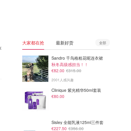
🇦🇺
澳洲
🇳🇿
新西兰
大家都在抢
最新好货
全部
享
Sandro 千鸟格粗花呢连衣裙
秋冬高级感担当！！
€82.00
€315.00
2001人感兴趣
Clinique 紫光精华50ml套装
€80.00
Sisley 全能乳液125ml三件套
€227.50
€356.00