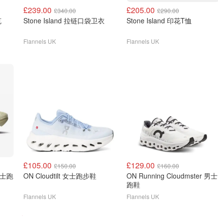
£239.00
£205.00
£340.00
£290.00
克
Stone Island 拉链口袋卫衣
Stone Island 印花T恤
Flannels UK
Flannels UK
£105.00
£129.00
£150.00
£160.00
 女士跑
ON Cloudtilt 女士跑步鞋
ON Running Cloudmster 男士
跑鞋
Flannels UK
Flannels UK