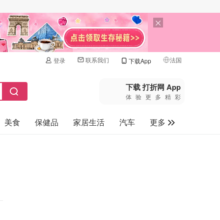
联系我们
法国
登录
下载App
🇺🇸
美国
下载 打折网 App
体验更多精彩
🇨🇳
中国
美食
保健品
家居生活
汽车
更多
🇨🇦
加拿大
🇬🇧
家电数码
英国
母婴玩具
🇩🇪
德国
旅游
🇫🇷
法国
🇮🇹
意大利