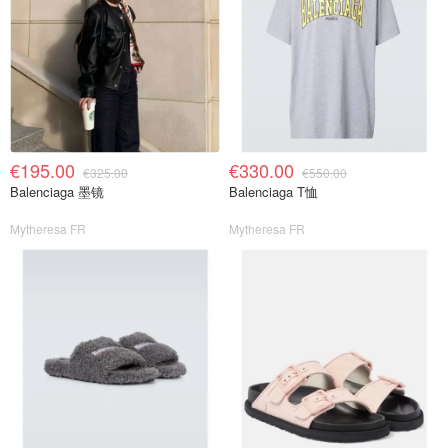
€195.00
€330.00
€325.00
€550.00
Balenciaga 墨镜
Balenciaga T恤
Mytheresa FR
Mytheresa FR