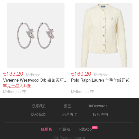
€133.20
€160.20
€148.00
€178.00
Vivienne Westwood Orb 镶饰圆环耳环
Polo Ralph Lauren 羊毛羊绒开衫
罕见土星大耳圈
Mytheresa FR
Mytheresa FR
联系我们
黑五
InRewards
隐私条款
用户协议
版权声明
触屏版
电脑版
下载App
2017©dealmoon.fr