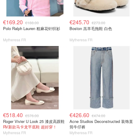
€169.20
€245.70
€188.00
€273.00
Polo Ralph Lauren 粗麻花针织衫
Boston 羔羊毛拖鞋 白色
Mytheresa FR
Mytheresa FR
€518.40
€426.60
€576.00
€474.00
Roger Vivier U Look 25 漆皮高跟鞋
Acne Studios Deconstructed 装饰直
RV新款马卡龙平底鞋 超好穿！
筒牛仔裤
Mytheresa FR
Mytheresa FR