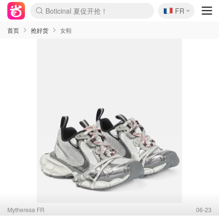
🇫🇷
4折！lulu周四疯狂上新
FR
Boticinal 夏促开抢！
还没结束！&OtherStories大促
Joybuy变相75折 随时失效
速领！Stanley独家85折
疑似霸哥！Camper额外叠85折
Zalando 奥莱闪促！每日更新
Moncler反季囤！5折起+叠9折
Coach Brooklyn仅€192
首页
抢好货
女鞋
Mytheresa FR
06-23