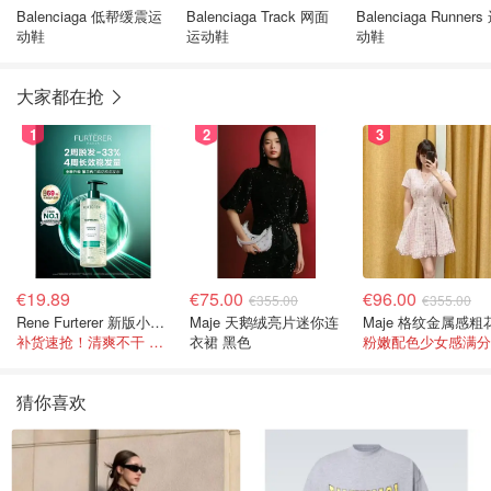
Balenciaga 低帮缓震运
Balenciaga Track 网面
Balenciaga Runners
动鞋
运动鞋
动鞋
大家都在抢
1
2
3
€19.89
€75.00
€96.00
€355.00
€355.00
Rene Furterer 新版小白珠洗发水 500ml
Maje 天鹅绒亮片迷你连
补货速抢！清爽不干 蓬松强韧秀发
衣裙 黑色
粉嫩配色少女感满分
猜你喜欢