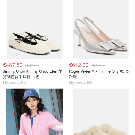
€487.80
€612.00
€542.00
€680.00
Jimmy Choo Jimmy Choo Eleri 羊
Roger Vivier Viv’ In The City 65 高
剪绒芭蕾平底鞋 白色
跟鞋
Mytheresa FR
Mytheresa FR