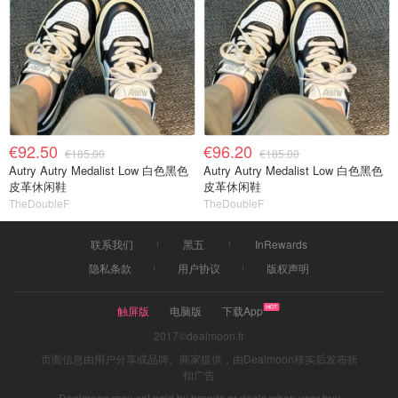
€92.50
€96.20
€185.00
€185.00
Autry Autry Medalist Low 白色黑色
Autry Autry Medalist Low 白色黑色
皮革休闲鞋
皮革休闲鞋
TheDoubleF
TheDoubleF
联系我们
黑五
InRewards
隐私条款
用户协议
版权声明
触屏版
电脑版
下载App
2017©dealmoon.fr
页面信息由用户分享或品牌、商家提供，由Dealmoon核实后发布折
扣广告
Dealmoon may get paid by brands or deals when user buy