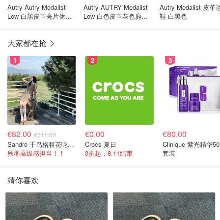
Autry Autry Medalist
Autry AUTRY Medalist
Autry Medalist 皮
Low 白黑皮革亮片休闲
Low 白色皮革灰色麂皮
鞋 白黑色
鞋
运动鞋
大家都在抢
1
2
3
€82.00
€0.00
€80.00
€315.00
Sandro 千鸟格粗花呢连衣裙
Crocs 夏日
Clinique 紫光精华50
秋冬高级感担当！！
3折起，8.11结束
套装
猜你喜欢