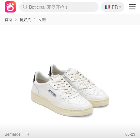
🇫🇷
Boticinal 夏促开抢！
FR
4折！lulu周四疯狂上新
还没结束！&OtherStories大促
Joybuy变相75折 随时失效
速领！Stanley独家85折
疑似霸哥！Camper额外叠85折
Zalando 奥莱闪促！每日更新
Moncler反季囤！5折起+叠9折
Coach Brooklyn仅€192
首页
抢好货
女鞋
Bernardelli FR
06-23