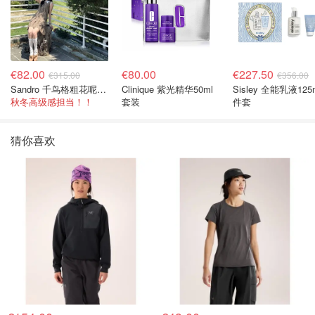
€82.00
€80.00
€227.50
€315.00
€356.00
Sandro 千鸟格粗花呢连衣裙
Clinique 紫光精华50ml
Sisley 全能乳液125
秋冬高级感担当！！
套装
件套
猜你喜欢