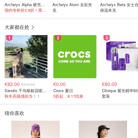
Arc'teryx Alpha 硬壳冲锋衣
Arc'teryx Atom 女款夹
Arc'teryx Beta 女
国内专柜价2.8折！黑武士超帅！可挡雨！
克
保温夹克
大家都在抢
1
2
3
€82.00
€0.00
€80.00
€315.00
Sandro 千鸟格粗花呢连衣裙
Crocs 夏日
Clinique 紫光精华50
秋冬高级感担当！！
3折起，8.11结束
套装
猜你喜欢