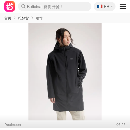
Boticinal 夏促开抢！
🇫🇷
FR
4折！lulu周四疯狂上新
还没结束！&OtherStories大促
Joybuy变相75折 随时失效
速领！Stanley独家85折
疑似霸哥！Camper额外叠85折
Zalando 奥莱闪促！每日更新
Moncler反季囤！5折起+叠9折
Coach Brooklyn仅€192
首页
抢好货
服饰
Dealmoon
06-23