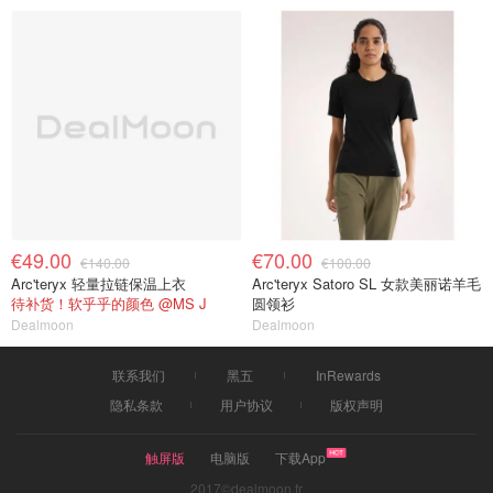
€49.00
€70.00
€140.00
€100.00
Arc'teryx 轻量拉链保温上衣
Arc'teryx Satoro SL 女款美丽诺羊毛
待补货！软乎乎的颜色 @MS J
圆领衫
Dealmoon
Dealmoon
联系我们
黑五
InRewards
隐私条款
用户协议
版权声明
触屏版
电脑版
下载App
2017©dealmoon.fr