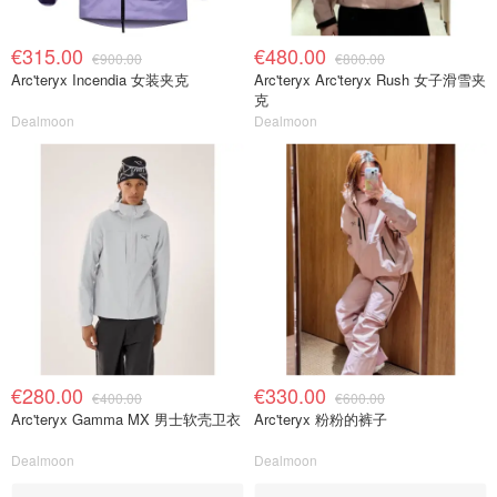
€315.00
€480.00
€900.00
€800.00
Arc'teryx Incendia 女装夹克
Arc'teryx Arc'teryx Rush 女子滑雪夹
克
Dealmoon
Dealmoon
€280.00
€330.00
€400.00
€600.00
Arc'teryx Gamma MX 男士软壳卫衣
Arc'teryx 粉粉的裤子
Dealmoon
Dealmoon