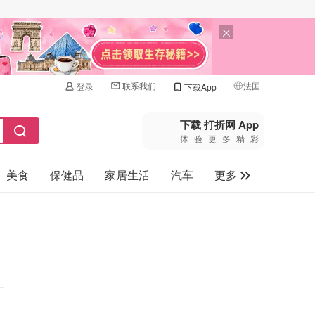
联系我们
法国
登录
下载App
🇺🇸
美国
下载 打折网 App
体验更多精彩
🇨🇳
中国
美食
保健品
家居生活
汽车
更多
🇨🇦
加拿大
🇬🇧
家电数码
英国
母婴玩具
🇩🇪
德国
旅游
🇫🇷
法国
🇮🇹
意大利