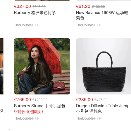
€327.00
€61.20
€545.00
€160.00
Burberry 格纹米色衬衫
New Balance 1906W 运动鞋
紫色
TheDoubleF FR
TheDoubleF FR
€765.00
€285.00
€1700.00
€475.00
Burberry Strand 中号手提包 酒红色
Dragon Diffusion Triple Jump
色球鞋
小号包 深棕色
张婧仪海报同款！
TheDoubleF FR
TheDoubleF FR