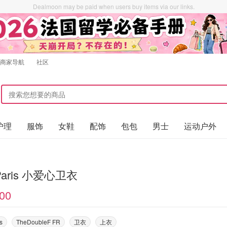
Dealmoon may be paid when users buy items via our links.
商家导航
社区
护理
服饰
女鞋
配饰
包包
男士
运动户外
Paris 小爱心卫衣
00
s
TheDoubleF FR
卫衣
上衣