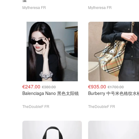
Mytheresa FR
Mytheresa FR
€247.00
€935.00
€380.00
€1700.00
Balenciaga Nano 黑色太阳镜
Burberry 中号米色格纹
TheDoubleF FR
TheDoubleF FR