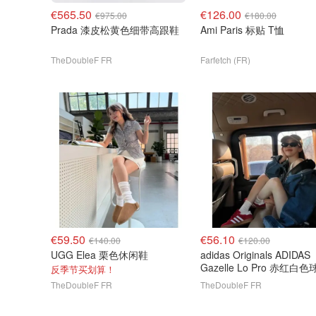
€565.50
€126.00
€975.00
€180.00
Prada 漆皮松黄色细带高跟鞋
Ami Paris 标贴 T恤
TheDoubleF FR
Farfetch (FR)
€59.50
€56.10
€140.00
€120.00
UGG Elea 栗色休闲鞋
adidas Originals ADIDAS
Gazelle Lo Pro 赤红白
反季节买划算！
TheDoubleF FR
TheDoubleF FR