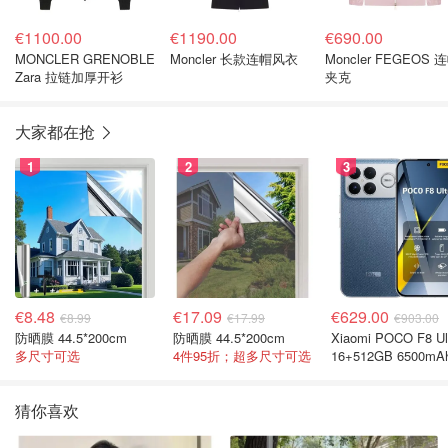
€1100.00
€1190.00
€690.00
MONCLER GRENOBLE
Moncler 长款连帽风衣
Moncler FEGEOS 
Zara 拉链加厚开衫
夹克
大家都在抢
1
2
3
€8.48
€17.09
€629.00
€8.99
€17.99
€903.00
防晒膜 44.5*200cm
防晒膜 44.5*200cm
Xiaomi POCO F8 Ul
多尺寸可选
4件95折；超多尺寸可选
16+512GB 6500mA
色手机
猜你喜欢