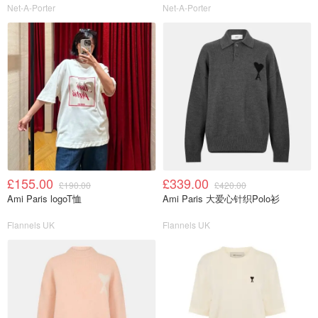
Net-A-Porter
Net-A-Porter
£155.00
£339.00
£190.00
£420.00
Ami Paris logoT恤
Ami Paris 大爱心针织Polo衫
Flannels UK
Flannels UK