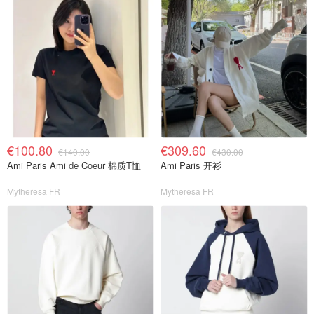
€100.80
€309.60
€140.00
€430.00
Ami Paris Ami de Coeur 棉质T恤
Ami Paris 开衫
Mytheresa FR
Mytheresa FR