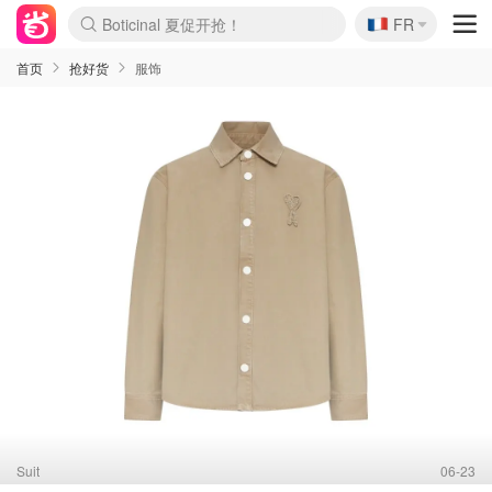
🇫🇷
4折！lulu周四疯狂上新
FR
Boticinal 夏促开抢！
还没结束！&OtherStories大促
Joybuy变相75折 随时失效
速领！Stanley独家85折
疑似霸哥！Camper额外叠85折
Zalando 奥莱闪促！每日更新
Moncler反季囤！5折起+叠9折
Coach Brooklyn仅€192
首页
抢好货
服饰
Suit
06-23