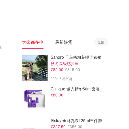
🇦🇺
澳洲
🇳🇿
新西兰
大家都在抢
最新好货
全部
享
Sandro 千鸟格粗花呢连衣裙
秋冬高级感担当！！
€82.00
€315.00
2001人感兴趣
Clinique 紫光精华50ml套装
€80.00
Sisley 全能乳液125ml三件套
€227.50
€356.00