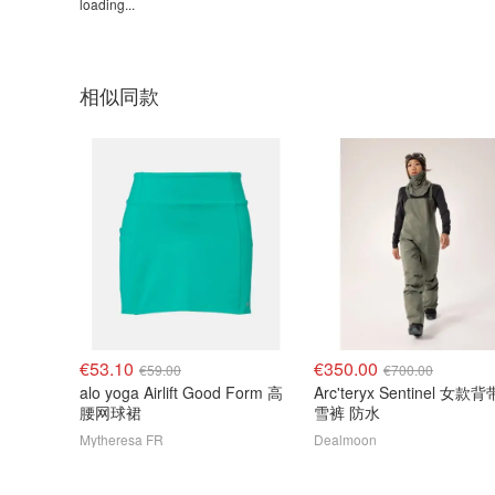
loading...
相似同款
€53.10
€350.00
€59.00
€700.00
alo yoga Airlift Good Form 高
Arc'teryx Sentinel 女款
腰网球裙
雪裤 防水
Mytheresa FR
Dealmoon