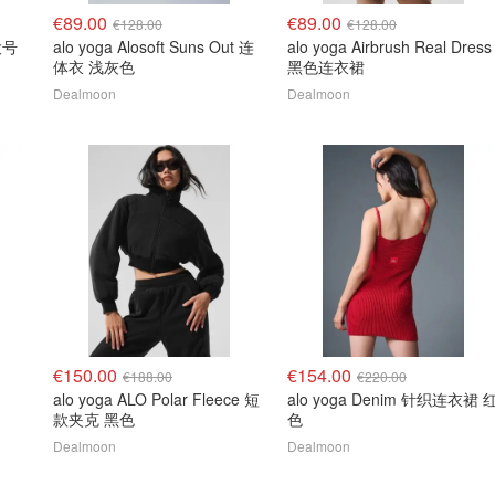
€89.00
€89.00
€128.00
€128.00
超大号
alo yoga Alosoft Suns Out 连
alo yoga Airbrush Real Dress
体衣 浅灰色
黑色连衣裙
Dealmoon
Dealmoon
€150.00
€154.00
€188.00
€220.00
alo yoga ALO Polar Fleece 短
alo yoga Denim 针织连衣裙 
款夹克 黑色
色
Dealmoon
Dealmoon