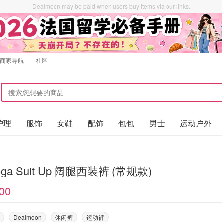
Dealmoon may be paid when users buy items via our links.
商家导航
社区
护理
服饰
女鞋
配饰
包包
男士
运动户外
yoga Suit Up 阔腿西装裤 (常规款)
00
Dealmoon
休闲裤
运动裤