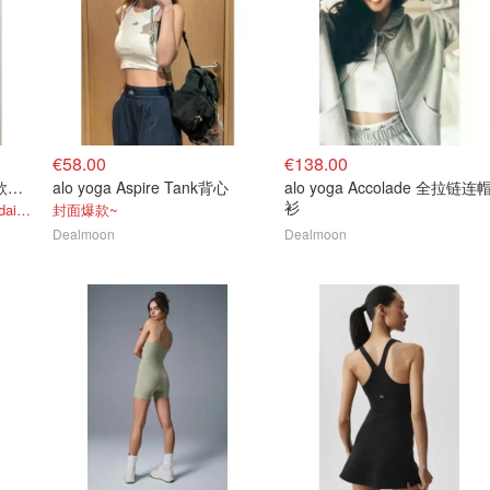
€58.00
€138.00
alo yoga Fan Favorite 短款连帽拉链外套
alo yoga Aspire Tank背心
alo yoga Accolade 全拉链连
衫
很显气色！图源来自于@Daidai/xhs
封面爆款~
Dealmoon
Dealmoon