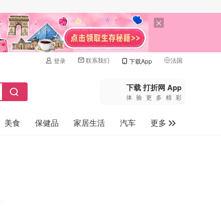
联系我们
法国
登录
下载App
🇺🇸
美国
下载 打折网 App
体验更多精彩
🇨🇳
中国
美食
保健品
家居生活
汽车
更多
🇨🇦
加拿大
🇬🇧
家电数码
英国
母婴玩具
🇩🇪
德国
旅游
🇫🇷
法国
🇮🇹
意大利