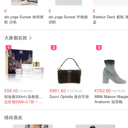
€
€
€
alo yoga Sunset 休闲便
alo yoga Sunset 半拖德
Barbour Deck 船鞋
鞋 沙色
训鞋
蓝
大家都在抢
1
2
3
£56.00
€881.60
€352.80
£140.00
€1574.00
€679.00
卸妆膏200ml+急救面膜100ml+青春面霜15ml
Gucci Ophidia 迷你手袋
MM6 Maison Margie
总价值£206=2.7折！闭眼冲这套！
Anatomic 短筒靴
猜你喜欢