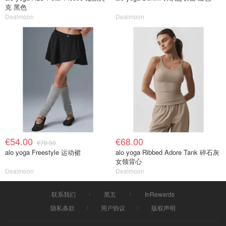
克 黑色
Dealmoon
Dealmoon
€54.00
€68.00
€78.00
alo yoga Freestyle 运动裙
alo yoga Ribbed Adore Tank 碎石灰
女领背心
Dealmoon
Dealmoon
联系我们
黑五
InRewards
隐私条款
用户协议
版权声明