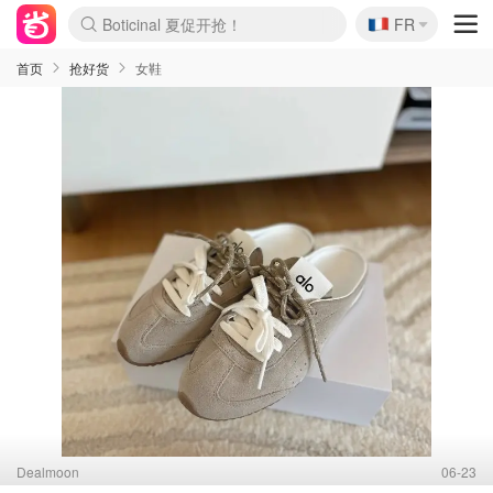
Boticinal 夏促开抢！
🇫🇷
4折！lulu周四疯狂上新
FR
还没结束！&OtherStories大促
Joybuy变相75折 随时失效
速领！Stanley独家85折
疑似霸哥！Camper额外叠85折
Zalando 奥莱闪促！每日更新
Moncler反季囤！5折起+叠9折
Coach Brooklyn仅€192
首页
抢好货
女鞋
Dealmoon
06-23