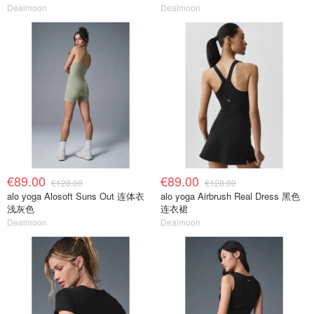
Dealmoon
Dealmoon
€89.00
€89.00
€128.00
€128.00
alo yoga Alosoft Suns Out 连体衣
alo yoga Airbrush Real Dress 黑色
浅灰色
连衣裙
Dealmoon
Dealmoon