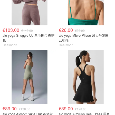
€103.00
€26.00
€148.00
€38.00
alo yoga Snuggle Up 羊毛围巾蘑菇
alo yoga Micro Plisse 超大号发圈
色
云杉绿
Dealmoon
Dealmoon
€89.00
€89.00
€128.00
€128.00
alo yoga Alosoft Suns Out 连体衣
alo yoga Airbrush Real Dress 黑色