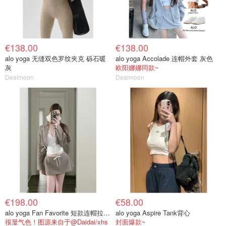
€138.00
€138.00
alo yoga 无缝双色罗纹夹克 砾石暖
alo yoga Accolade 连帽外套 灰色
灰
欧阳娜娜同款~
Dealmoon
Dealmoon
€198.00
€58.00
alo yoga Fan Favorite 短款连帽拉链外套
alo yoga Aspire Tank背心
很显气色！图源来自于@Daidai/xhs
封面爆款~