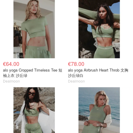
€64.00
€78.00
alo yoga Cropped Timeless Tee 短
alo yoga Airbrush Heart Throb 文胸
袖上衣 沙丘绿
沙丘绿白
Dealmoon
Dealmoon