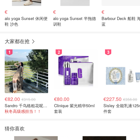
€
€
€
alo yoga Sunset 休闲便
alo yoga Sunset 半拖德
Barbour Deck 船鞋
鞋 沙色
训鞋
蓝
大家都在抢
1
2
3
€82.00
€80.00
€227.50
€315.00
€356.00
Sandro 千鸟格粗花呢连衣裙
Clinique 紫光精华50ml
Sisley 全能乳液125
秋冬高级感担当！！
套装
件套
猜你喜欢