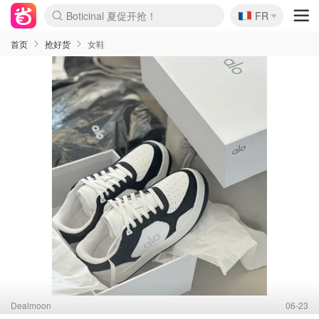
Boticinal 夏促开抢！
🇫🇷
4折！lulu周四疯狂上新
FR
还没结束！&OtherStories大促
Joybuy变相75折 随时失效
速领！Stanley独家85折
疑似霸哥！Camper额外叠85折
Zalando 奥莱闪促！每日更新
Moncler反季囤！5折起+叠9折
Coach Brooklyn仅€192
首页
抢好货
女鞋
Dealmoon
06-23