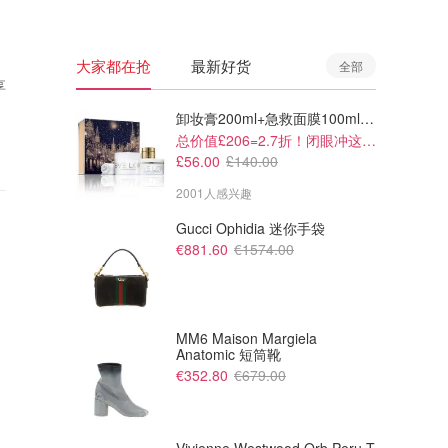
大家都在抢
最新好货
全部
享
卸妆膏200ml+急救面膜100ml+青春面霜15ml
总价值£206=2.7折！闭眼冲这套！
£56.00
£140.00
2001人感兴趣
Gucci Ophidia 迷你手袋
€881.60
€1574.00
MM6 Maison Margiela
Anatomic 短筒靴
€352.80
€679.00