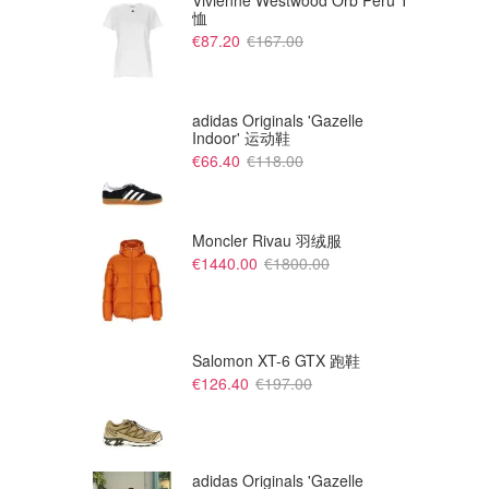
Vivienne Westwood Orb Peru T
恤
€87.20
€167.00
adidas Originals 'Gazelle
Indoor' 运动鞋
€66.40
€118.00
Moncler Rivau 羽绒服
€1440.00
€1800.00
€55.00
€95.00
€80.00
€120.00
ON Studio 女款感织短裤
ON Performance Tights 7/8 跑
步紧身裤
Dealmoon
Dealmoon
Salomon XT-6 GTX 跑鞋
€126.40
€197.00
adidas Originals 'Gazelle