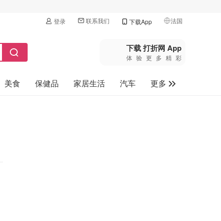
联系我们
法国
登录
下载App
🇺🇸
美国
下载 打折网 App
体验更多精彩
🇨🇳
中国
美食
保健品
家居生活
汽车
更多
🇨🇦
加拿大
🇬🇧
家电数码
英国
母婴玩具
🇩🇪
德国
旅游
🇫🇷
法国
🇮🇹
意大利
🇦🇺
澳洲
🇳🇿
新西兰