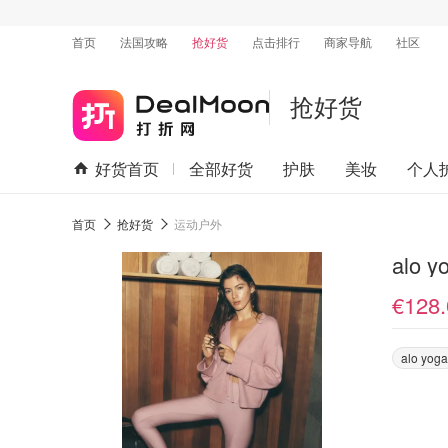
首页
法国攻略
抢好货
点击排行
商家导航
社区
抢好货
好货首页
全部好货
护肤
美妆
个人
首页
抢好货
运动户外
alo 
€128.
alo yoga