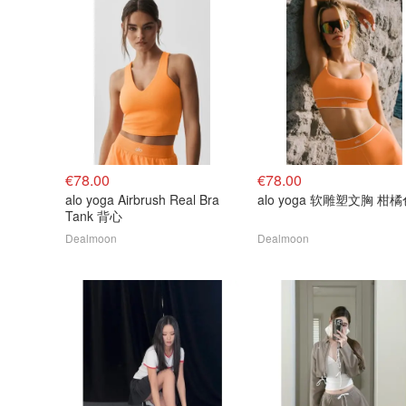
€78.00
€78.00
alo yoga Airbrush Real Bra
alo yoga 软雕塑文胸 柑
Tank 背心
Dealmoon
Dealmoon