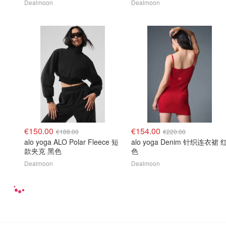
Dealmoon
Dealmoon
€150.00
€154.00
€188.00
€220.00
alo yoga ALO Polar Fleece 短
alo yoga Denim 针织连衣裙 
款夹克 黑色
色
Dealmoon
Dealmoon