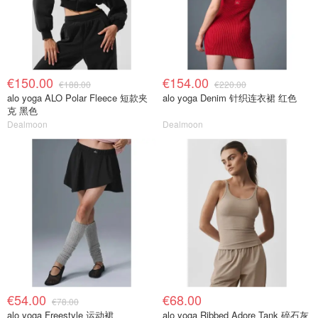
€150.00
€154.00
€188.00
€220.00
alo yoga ALO Polar Fleece 短款夹
alo yoga Denim 针织连衣裙 红色
克 黑色
Dealmoon
Dealmoon
€54.00
€68.00
€78.00
alo yoga Freestyle 运动裙
alo yoga Ribbed Adore Tank 碎石灰