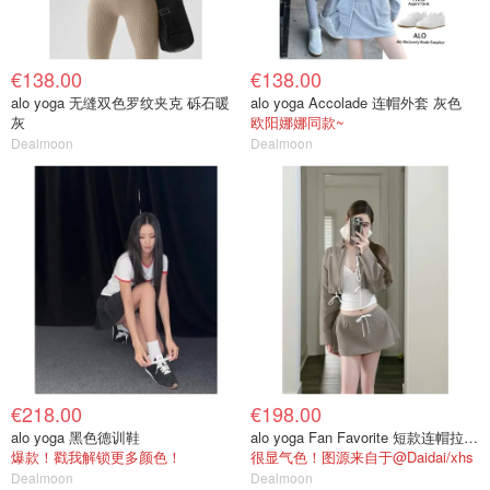
€138.00
€138.00
alo yoga 无缝双色罗纹夹克 砾石暖
alo yoga Accolade 连帽外套 灰色
灰
欧阳娜娜同款~
Dealmoon
Dealmoon
€218.00
€198.00
alo yoga 黑色德训鞋
alo yoga Fan Favorite 短款连帽拉链外套
爆款！戳我解锁更多颜色！
很显气色！图源来自于@Daidai/xhs
Dealmoon
Dealmoon