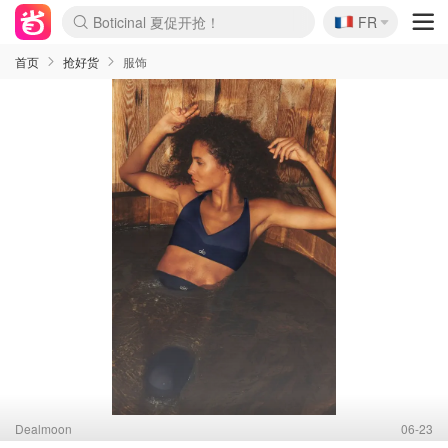
Boticinal 夏促开抢！
🇫🇷
4折！lulu周四疯狂上新
FR
还没结束！&OtherStories大促
Joybuy变相75折 随时失效
速领！Stanley独家85折
疑似霸哥！Camper额外叠85折
Zalando 奥莱闪促！每日更新
Moncler反季囤！5折起+叠9折
Coach Brooklyn仅€192
首页
抢好货
服饰
Dealmoon
06-23