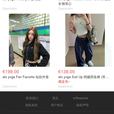
女领背心
Dealmoon
Dealmoon
€198.00
€138.00
alo yoga Fan Favorite 短款外套
alo yoga Suit Up 阔腿西装裤 (常规款)
藏蓝色~
Dealmoon
Dealmoon
联系我们
黑五
InRewards
隐私条款
用户协议
版权声明