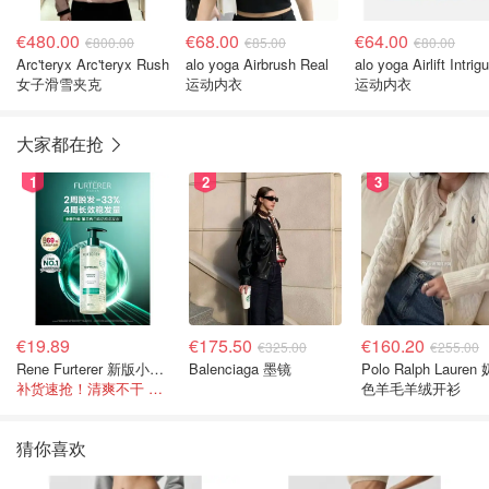
€480.00
€68.00
€64.00
€800.00
€85.00
€80.00
Arc'teryx Arc'teryx Rush
alo yoga Airbrush Real
alo yoga Airlift Intrig
女子滑雪夹克
运动内衣
运动内衣
大家都在抢
1
2
3
€19.89
€175.50
€160.20
€325.00
€255.00
Rene Furterer 新版小白珠洗发水 500ml
Balenciaga 墨镜
Polo Ralph Lauren
补货速抢！清爽不干 蓬松强韧秀发
色羊毛羊绒开衫
猜你喜欢