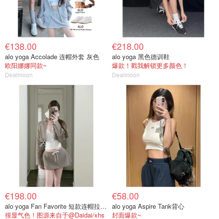
€138.00
€218.00
alo yoga Accolade 连帽外套 灰色
alo yoga 黑色德训鞋
欧阳娜娜同款~
爆款！戳我解锁更多颜色！
Dealmoon
Dealmoon
€198.00
€58.00
alo yoga Fan Favorite 短款连帽拉链外套
alo yoga Aspire Tank背心
很显气色！图源来自于@Daidai/xhs
封面爆款~