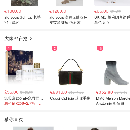
€138.00
€128.00
€66.00
€94.00
alo yoga Suit Up 长裤
alo yoga 高腰无缝双色
SKIMS 棉府绸直筒
沙丘草色
罗纹紧身裤 砾石灰
黑色圆点
大家都在抢
1
2
3
£56.00
€881.60
€352.80
£140.00
€1574.00
€679.00
卸妆膏200ml+急救面膜100ml+青春面霜15ml
Gucci Ophidia 迷你手袋
MM6 Maison Margie
总价值£206=2.7折！闭眼冲这套！
Anatomic 短筒靴
猜你喜欢