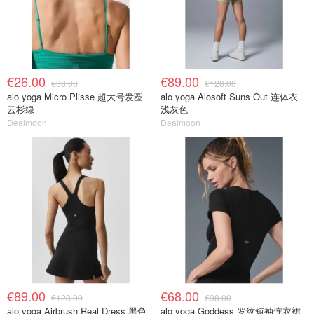
€26.00
€89.00
€38.00
€128.00
alo yoga Micro Plisse 超大号发圈
alo yoga Alosoft Suns Out 连体衣
云杉绿
浅灰色
Dealmoon
Dealmoon
€89.00
€68.00
€128.00
€98.00
alo yoga Airbrush Real Dress 黑色
alo yoga Goddess 罗纹短袖连衣裙