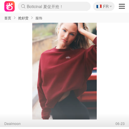
🇫🇷
4折！lulu周四疯狂上新
FR
Boticinal 夏促开抢！
还没结束！&OtherStories大促
Joybuy变相75折 随时失效
速领！Stanley独家85折
疑似霸哥！Camper额外叠85折
Zalando 奥莱闪促！每日更新
Moncler反季囤！5折起+叠9折
Coach Brooklyn仅€192
首页
抢好货
服饰
Dealmoon
06-23