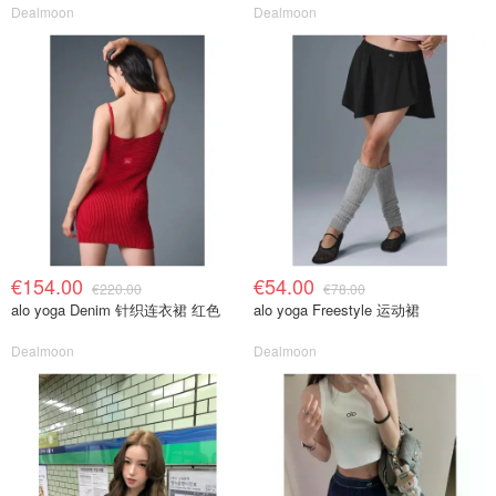
Dealmoon
Dealmoon
€154.00
€54.00
€220.00
€78.00
alo yoga Denim 针织连衣裙 红色
alo yoga Freestyle 运动裙
Dealmoon
Dealmoon