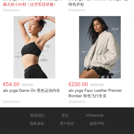
爆火款小白鞋！比空军还舒服~
啡色开衫
Dealmoon
Dealmoon
€54.00
€230.00
€68.00
€288.00
alo yoga Game On 黑色运动内衣
alo yoga Faux Leather Premier
Bomber 骨色飞行夹克
Dealmoon
Dealmoon
联系我们
黑五
InRewards
隐私条款
用户协议
版权声明