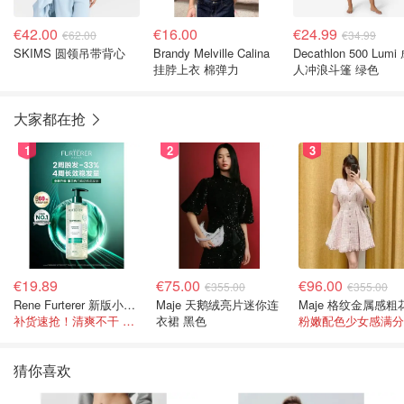
€42.00
€16.00
€24.99
€62.00
€34.99
SKIMS 圆领吊带背心
Brandy Melville Calina
Decathlon 500 Lumi
挂脖上衣 棉弹力
人冲浪斗篷 绿色
大家都在抢
1
2
3
€19.89
€75.00
€96.00
€355.00
€355.00
Rene Furterer 新版小白珠洗发水 500ml
Maje 天鹅绒亮片迷你连
补货速抢！清爽不干 蓬松强韧秀发
衣裙 黑色
粉嫩配色少女感满分
猜你喜欢