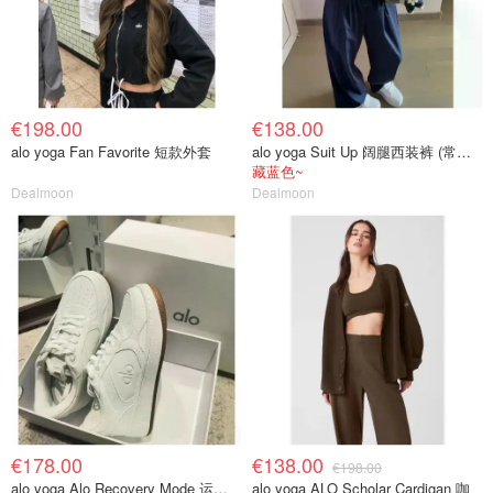
€198.00
€138.00
alo yoga Fan Favorite 短款外套
alo yoga Suit Up 阔腿西装裤 (常规款)
藏蓝色~
Dealmoon
Dealmoon
€178.00
€138.00
€198.00
alo yoga Alo Recovery Mode 运动鞋
alo yoga ALO Scholar Cardigan 咖