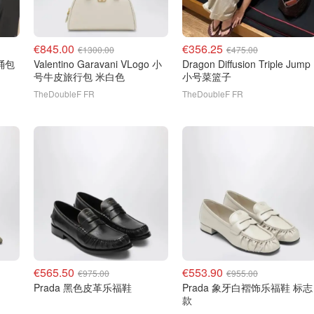
€845.00
€356.25
€1300.00
€475.00
水桶包
Valentino Garavani VLogo 小
Dragon Diffusion Triple Jump
号牛皮旅行包 米白色
小号菜篮子
TheDoubleF FR
TheDoubleF FR
€565.50
€553.90
€975.00
€955.00
Prada 黑色皮革乐福鞋
Prada 象牙白褶饰乐福鞋 标志
款