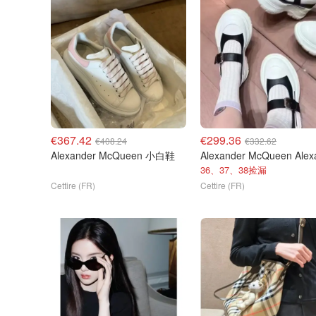
€367.42
€299.36
€408.24
€332.62
Alexander McQueen 小白鞋
36、37、38捡漏
Cettire (FR)
Cettire (FR)