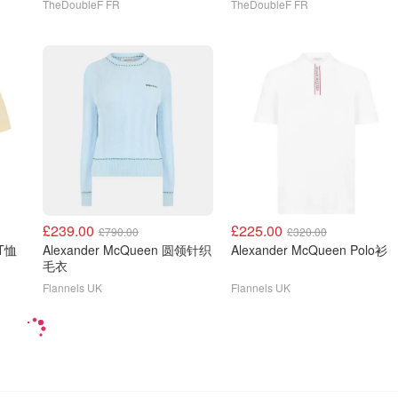
TheDoubleF FR
TheDoubleF FR
£239.00
£225.00
£790.00
£320.00
oT恤
Alexander McQueen 圆领针织
Alexander McQueen Polo衫
毛衣
Flannels UK
Flannels UK