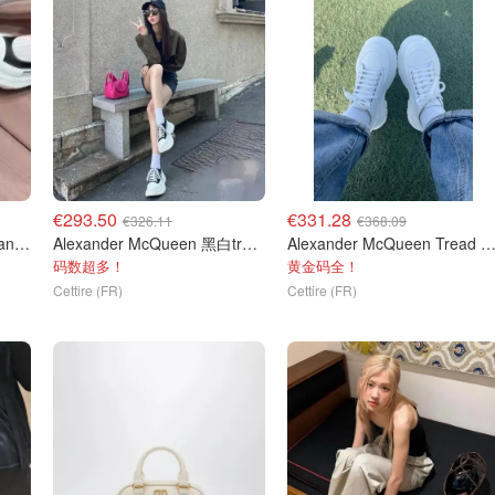
€293.50
€331.28
€326.11
€368.09
Alexander McQueen Alexander McQueen Buckle Mary Janes 黑色
Alexander McQueen 黑白tread
Alexander McQueen Tread 厚
码数超多！
黄金码全！
Cettire (FR)
Cettire (FR)