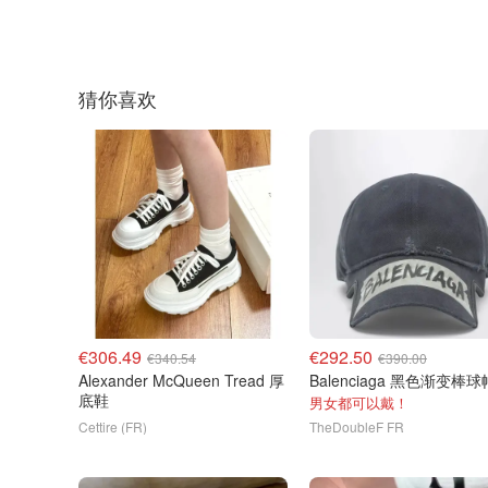
猜你喜欢
€306.49
€292.50
€340.54
€390.00
Alexander McQueen Tread 厚
Balenciaga 黑色渐变棒球
底鞋
男女都可以戴！
Cettire (FR)
TheDoubleF FR