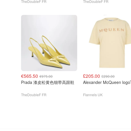
TheDoubleF FR
TheDoubleF FR
€565.50
£205.00
€975.00
£290.00
Prada 漆皮松黄色细带高跟鞋
Alexander McQueen log
TheDoubleF FR
Flannels UK