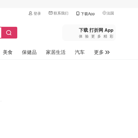
联系我们
法国
登录
下载App
🇺🇸
美国
下载 打折网 App
体验更多精彩
🇨🇳
中国
美食
保健品
家居生活
汽车
更多
🇨🇦
加拿大
🇬🇧
家电数码
英国
母婴玩具
🇩🇪
德国
旅游
🇫🇷
法国
🇮🇹
意大利
🇦🇺
澳洲
🇳🇿
新西兰