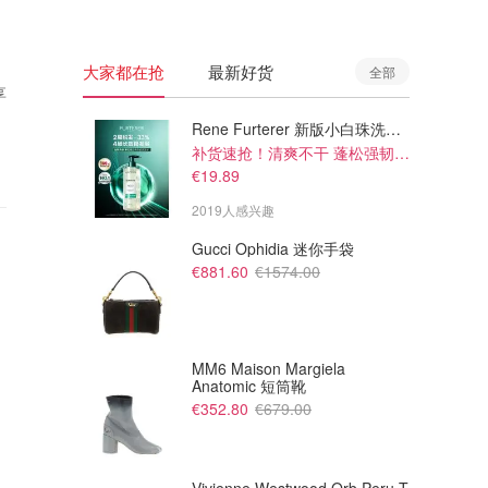
大家都在抢
最新好货
全部
享
Rene Furterer 新版小白珠洗发水 500ml
补货速抢！清爽不干 蓬松强韧秀发
€19.89
2019人感兴趣
Gucci Ophidia 迷你手袋
€881.60
€1574.00
MM6 Maison Margiela
Anatomic 短筒靴
€352.80
€679.00