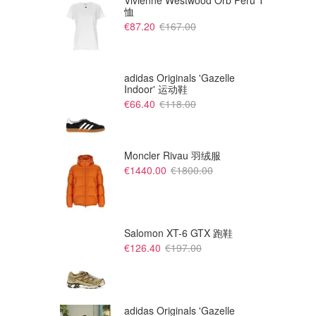
Vivienne Westwood Orb Peru T
恤
€87.20
€167.00
adidas Originals 'Gazelle
Indoor' 运动鞋
€66.40
€118.00
Moncler Rivau 羽绒服
€1440.00
€1800.00
€371.25
€371.25
€495.00
€495.00
/浅棕
Alexander McQueen Basket 黑白超大码板鞋
Alexander McQueen Oversize 运动鞋 白色
仅剩39！！！
码全！麦昆小白鞋永不过时
TheDoubleF
TheDoubleF
Salomon XT-6 GTX 跑鞋
€126.40
€197.00
adidas Originals 'Gazelle