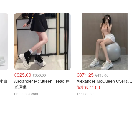
€325.00
€371.25
€650.00
€495.00
Alexander McQueen Tread 厚
Alexander McQueen Oversize 运动鞋 白色
底踝靴
仅剩39-41！！
Printemps.com
TheDoubleF