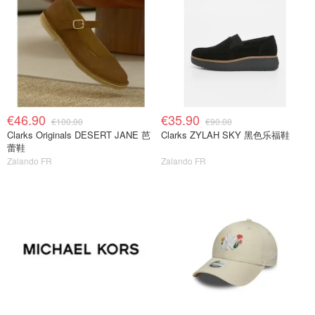
€46.90
€35.90
€100.00
€90.00
Clarks Originals DESERT JANE 芭
Clarks ZYLAH SKY 黑色乐福鞋
蕾鞋
Zalando FR
Zalando FR