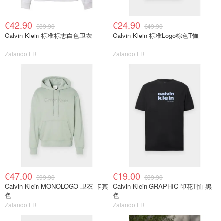
€42.90
€24.90
€89.90
€49.90
Calvin Klein 标准标志白色卫衣
Calvin Klein 标准Logo棕色T恤
Zalando FR
Zalando FR
€47.00
€19.00
€99.90
€39.90
Calvin Klein MONOLOGO 卫衣 卡其
Calvin Klein GRAPHIC 印花T恤 黑
色
色
Zalando FR
Zalando FR