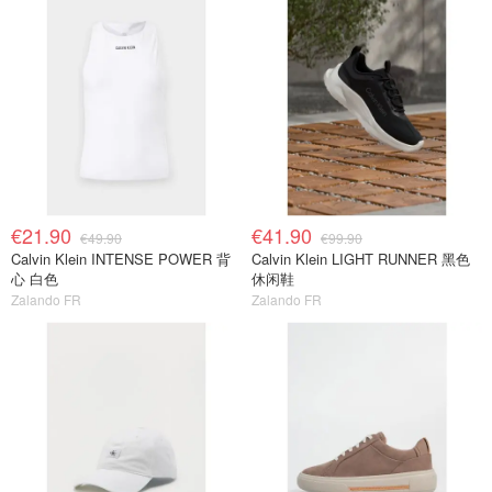
€21.90
€41.90
€49.90
€99.90
Calvin Klein INTENSE POWER 背
Calvin Klein LIGHT RUNNER 黑色
心 白色
休闲鞋
Zalando FR
Zalando FR