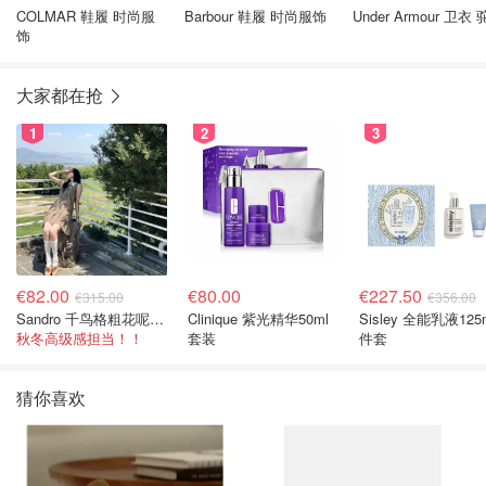
COLMAR 鞋履 时尚服
Barbour 鞋履 时尚服饰
Under Armour
饰
大家都在抢
1
2
3
€82.00
€80.00
€227.50
€315.00
€356.00
Sandro 千鸟格粗花呢连衣裙
Clinique 紫光精华50ml
Sisley 全能乳液125
秋冬高级感担当！！
套装
件套
猜你喜欢