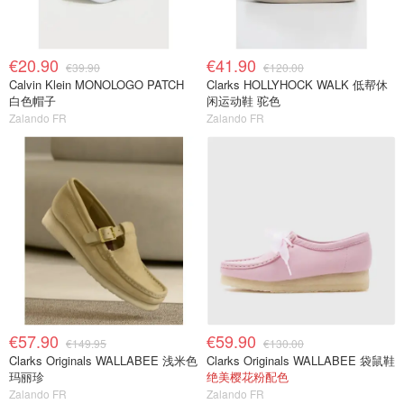
€20.90
€41.90
€39.90
€120.00
Calvin Klein MONOLOGO PATCH
Clarks HOLLYHOCK WALK 低帮休
白色帽子
闲运动鞋 驼色
Zalando FR
Zalando FR
€57.90
€59.90
€149.95
€130.00
Clarks Originals WALLABEE 浅米色
Clarks Originals WALLABEE 袋鼠鞋
玛丽珍
绝美樱花粉配色
Zalando FR
Zalando FR