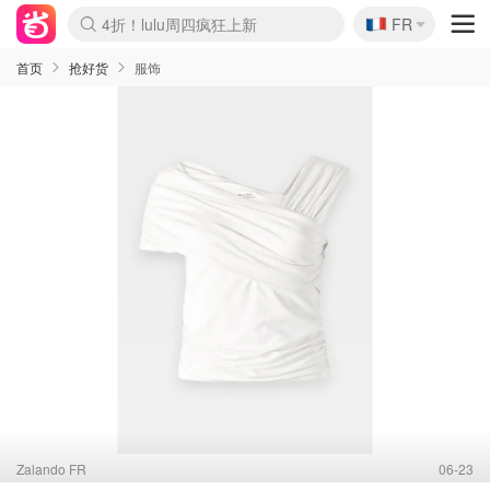
🇫🇷
4折！lulu周四疯狂上新
FR
Boticinal 夏促开抢！
还没结束！&OtherStories大促
Joybuy变相75折 随时失效
速领！Stanley独家85折
疑似霸哥！Camper额外叠85折
Zalando 奥莱闪促！每日更新
Moncler反季囤！5折起+叠9折
Coach Brooklyn仅€192
首页
抢好货
服饰
Zalando FR
06-23