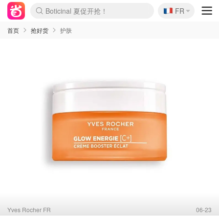
🇫🇷
4折！lulu周四疯狂上新
FR
还没结束！&OtherStories大促
Joybuy变相75折 随时失效
速领！Stanley独家85折
疑似霸哥！Camper额外叠85折
Zalando 奥莱闪促！每日更新
Moncler反季囤！5折起+叠9折
Coach Brooklyn仅€192
首页
抢好货
护肤
Yves Rocher FR
06-23