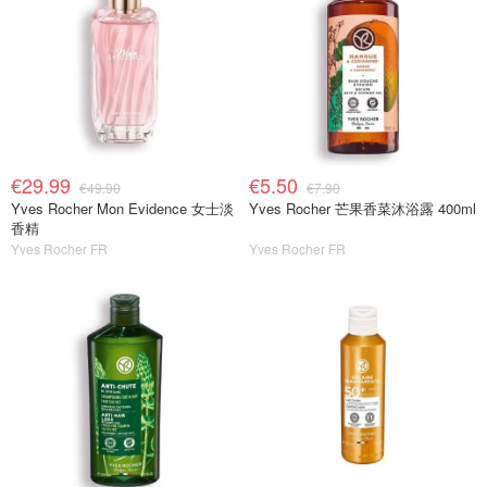
€29.99
€5.50
€49.90
€7.90
Yves Rocher Mon Evidence 女士淡
Yves Rocher 芒果香菜沐浴露 400ml
香精
Yves Rocher FR
Yves Rocher FR