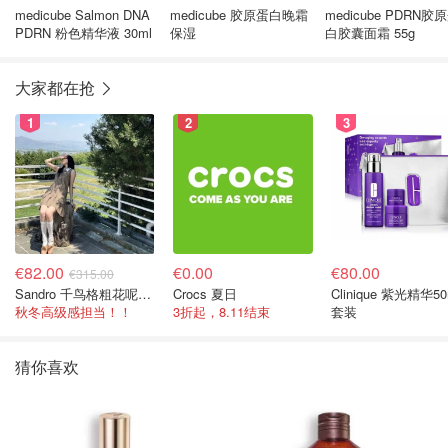
medicube Salmon DNA
medicube 胶原蛋白晚霜
medicube PDRN胶
PDRN 粉色精华液 30ml
保湿
白胶囊面霜 55g
大家都在抢
1
2
3
€82.00
€0.00
€80.00
€315.00
Sandro 千鸟格粗花呢连衣裙
Crocs 夏日
Clinique 紫光精华50
秋冬高级感担当！！
3折起，8.11结束
套装
猜你喜欢