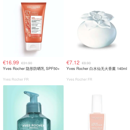
€16.99
€7.12
€31.90
€8.90
Yves Rocher 隐形防晒乳 SPF50+
Yves Rocher 白水仙无火香薰 140ml
Yves Rocher FR
Yves Rocher FR