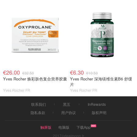
€26.00
€6.30
€32.50
€10.50
Yves Rocher 焕彩肤色复合营养胶囊
Yves Rocher 深海镁维生素B6 舒缓
片
Yves Rocher FR
Yves Rocher FR
联系我们
黑五
InRewards
隐私条款
用户协议
版权声明
触屏版
电脑版
下载App
2017©dealmoon.fr