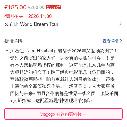
€185.00
€260.00
29% off
德国柏林：2026.11.30
久石让 World Dream Tour
折扣详情
查看详情
久石让（Joe Hisaishi）老爷子2026年又返场欧洲了！
错过之前演出的家人们，这次真的要抓住机会！！是
有本人亲临现场指挥的那种，这可能是未来几年内离
大师超近的机会了！除了经典电影配乐（你们懂的，
宫崎骏动画那些一响前奏就让人泪目的旋律），还将
上演他的全新管弦乐作品。一场音乐会，带大家穿越
回忆与未来~ 而且合作的都是世界一线名团，顶级乐团
+大师指挥，这配置就是“神级现场”的保证！
Viagogo 直达购买链接 →