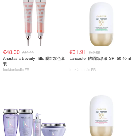
€48.30
€31.91
€69.00
€42.55
Anastasia Beverly Hills 腮红双色套
Lancaster 防晒隐形液 SPF50 40ml
装
lookfantastic FR
lookfantastic FR