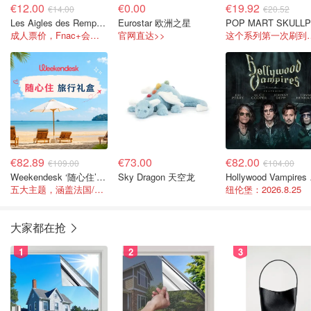
€12.00
€0.00
€19.92
€14.00
€20.52
Les Aigles des Remparts 驯鹰骑马大秀
Eurostar 欧洲之星
P
成人票价，Fnac+会员可享折扣！
官网直达>>
这个系列第一
€82.89
€73.00
€82.00
€109.00
€104.00
Weekendesk ‘随心住’旅行礼盒
Sky Dragon 天空龙
Hol
五大主题，涵盖法国/欧洲上千家酒店！！
纽伦堡：2026.8.25
大家都在抢
1
2
3