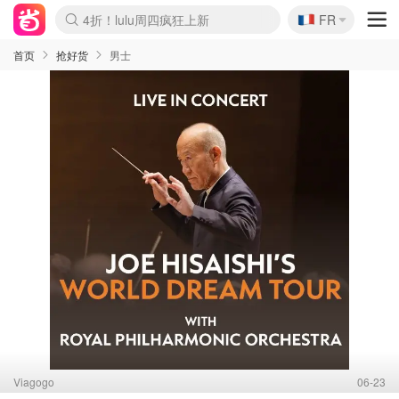
🇫🇷
4折！lulu周四疯狂上新
FR
Boticinal 夏促开抢！
还没结束！&OtherStories大促
Joybuy变相75折 随时失效
速领！Stanley独家85折
疑似霸哥！Camper额外叠85折
Zalando 奥莱闪促！每日更新
Moncler反季囤！5折起+叠9折
Coach Brooklyn仅€192
首页
抢好货
男士
Viagogo
06-23