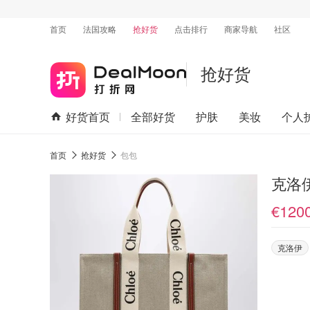
首页
法国攻略
抢好货
点击排行
商家导航
社区
抢好货
好货首页
全部好货
护肤
美妆
个人
首页
抢好货
包包
克洛伊
€120
克洛伊