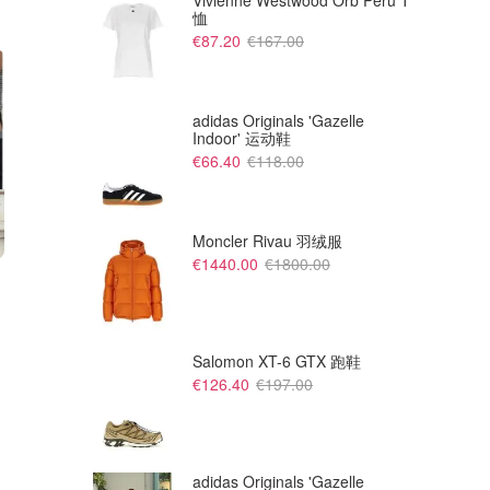
Vivienne Westwood Orb Peru T
恤
€87.20
€167.00
adidas Originals 'Gazelle
Indoor' 运动鞋
€66.40
€118.00
Moncler Rivau 羽绒服
€1440.00
€1800.00
€503.70
€1430.00
€690.00
€2600.00
Chloe 小号托特包
Prada 腋下包
仅剩一件！拼手速！
TheDoubleF FR
TheDoubleF FR
Salomon XT-6 GTX 跑鞋
€126.40
€197.00
adidas Originals 'Gazelle