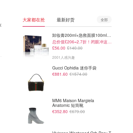
大家都在抢
最新好货
全部
享
卸妆膏200ml+急救面膜100ml+青春面霜15ml
总价值£206=2.7折！闭眼冲这套！
£56.00
£140.00
2001人感兴趣
Gucci Ophidia 迷你手袋
€881.60
€1574.00
MM6 Maison Margiela
Anatomic 短筒靴
€352.80
€679.00