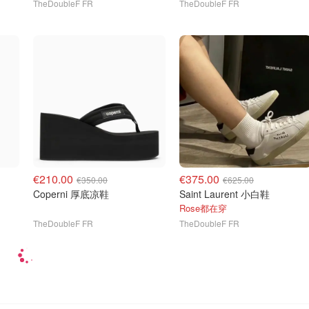
TheDoubleF FR
TheDoubleF FR
€210.00
€375.00
€350.00
€625.00
Coperni 厚底凉鞋
Saint Laurent 小白鞋
Rose都在穿
TheDoubleF FR
TheDoubleF FR