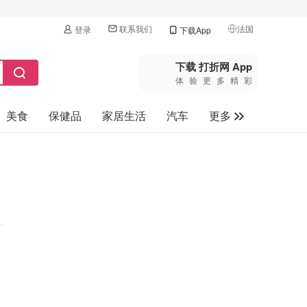
联系我们
法国
登录
下载App
🇺🇸
美国
下载 打折网 App
体验更多精彩
🇨🇳
中国
美食
保健品
家居生活
汽车
更多
🇨🇦
加拿大
🇬🇧
家电数码
英国
母婴玩具
🇩🇪
德国
旅游
🇫🇷
法国
🇮🇹
意大利
🇦🇺
澳洲
🇳🇿
新西兰