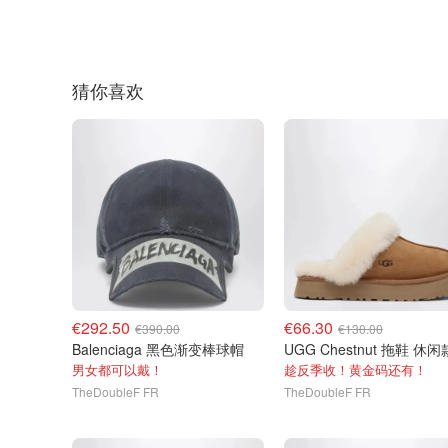
猜你喜欢
€292.50
€66.30
€390.00
€130.00
Balenciaga 黑色渐变棒球帽
UGG Chestnut 拖鞋 休闲
男女都可以戴！
趁反季收！黄金码还有！
TheDoubleF FR
TheDoubleF FR