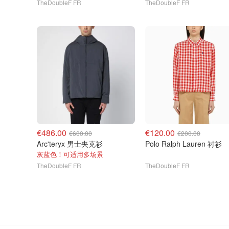
TheDoubleF FR
TheDoubleF FR
€486.00
€120.00
€600.00
€200.00
Arc'teryx 男士夹克衫
Polo Ralph Lauren 衬衫
灰蓝色！可适用多场景
TheDoubleF FR
TheDoubleF FR