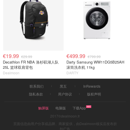
€19.99
€499.99
€29.99
€799.99
Decathlon FR NBA 洛杉矶湖人队
Darty Samsung WW11DG5B25AH
25L 篮球双肩背包
滚筒洗衣机 11kg
Dealmoon
DARTY
联系我们
黑五
InRewards
隐私条款
用户协议
版权声明
触屏版
电脑版
下载App
2017©dealmoon.fr
页面信息由用户分享或品牌、商家提供，由Dealmoon核实后发布折
扣广告