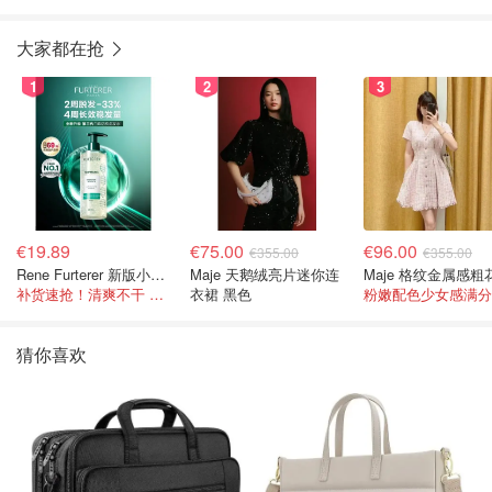
大家都在抢
1
2
3
€19.89
€75.00
€96.00
€355.00
€355.00
Rene Furterer 新版小白珠洗发水 500ml
Maje 天鹅绒亮片迷你连
补货速抢！清爽不干 蓬松强韧秀发
衣裙 黑色
粉嫩配色少女感满分
猜你喜欢