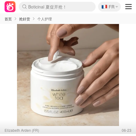
Boticinal 夏促开抢！
🇫🇷
4折！lulu周四疯狂上新
FR
还没结束！&OtherStories大促
Joybuy变相75折 随时失效
速领！Stanley独家85折
疑似霸哥！Camper额外叠85折
Zalando 奥莱闪促！每日更新
Moncler反季囤！5折起+叠9折
Coach Brooklyn仅€192
首页
抢好货
个人护理
Elizabeth Arden (FR)
06-23