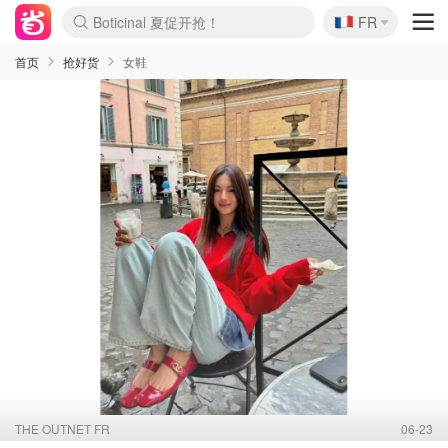
🇫🇷
FR
4折！lulu周四疯狂上新
还没结束！&OtherStories大促
Joybuy变相75折 随时失效
速领！Stanley独家85折
疑似霸哥！Camper额外叠85折
Zalando 奥莱闪促！每日更新
Moncler反季囤！5折起+叠9折
Coach Brooklyn仅€192
首页
抢好货
女鞋
THE OUTNET FR
06-23