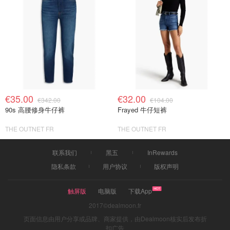
€35.00
€32.00
€342.00
€104.00
90s 高腰修身牛仔裤
Frayed 牛仔短裤
THE OUTNET FR
THE OUTNET FR
联系我们
黑五
InRewards
隐私条款
用户协议
版权声明
触屏版
电脑版
下载App
2017©dealmoon.fr
页面信息由用户分享或品牌、商家提供，由Dealmoon核实后发布折
扣广告