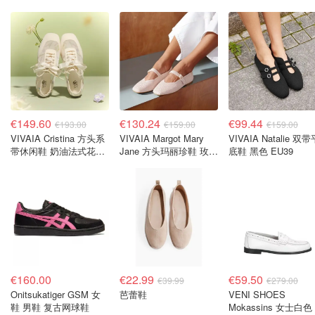
€149.60
€130.24
€99.44
€193.00
€159.00
€159.00
VIVAIA Cristina 方头系
VIVAIA Margot Mary
VIVAIA Natalie 双带
带休闲鞋 奶油法式花卉
Jane 方头玛丽珍鞋 玫瑰
底鞋 黑色 EU39
EU39
金 EU41.5
€160.00
€22.99
€59.50
€39.99
€279.00
Onitsukatiger GSM 女
芭蕾鞋
VENI SHOES
鞋 男鞋 复古网球鞋
Mokassins 女士白色