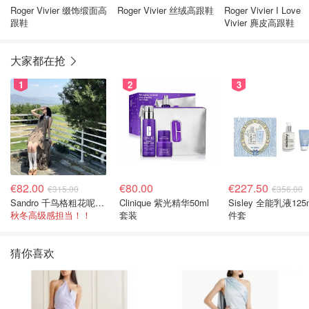
Roger Vivier 缀饰缎面高
Roger Vivier 丝绒高跟鞋
Roger Vivier I Love
跟鞋
Vivier 麂皮高跟鞋
大家都在抢
1
2
3
€82.00
€80.00
€227.50
€315.00
€356.00
Sandro 千鸟格粗花呢连衣裙
Clinique 紫光精华50ml
Sisley 全能乳液125
秋冬高级感担当！！
套装
件套
猜你喜欢