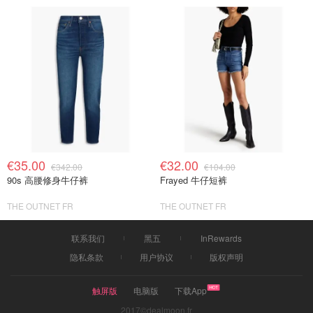
€35.00
€32.00
€342.00
€104.00
90s 高腰修身牛仔裤
Frayed 牛仔短裤
THE OUTNET FR
THE OUTNET FR
联系我们
黑五
InRewards
隐私条款
用户协议
版权声明
触屏版
电脑版
下载App
2017©dealmoon.fr