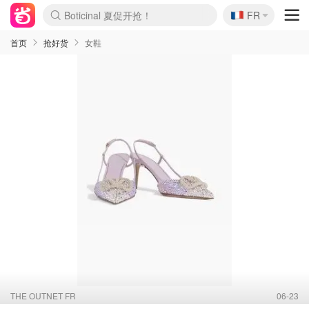
🇫🇷
4折！lulu周四疯狂上新
FR
Boticinal 夏促开抢！
还没结束！&OtherStories大促
Joybuy变相75折 随时失效
速领！Stanley独家85折
疑似霸哥！Camper额外叠85折
Zalando 奥莱闪促！每日更新
Moncler反季囤！5折起+叠9折
Coach Brooklyn仅€192
首页
抢好货
女鞋
THE OUTNET FR
06-23