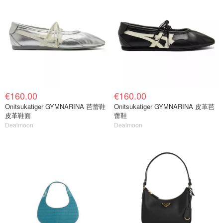
€160.00
€160.00
Onitsukatiger GYMNARINA 芭蕾鞋
Onitsukatiger GYMNARINA 皮革芭
皮革鞋面
蕾鞋
Dealmoon
Dealmoon