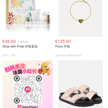
€48.00
€125.00
€120.00
Glow with Pride 护肤套装
Petra 手链
EVE LOM
Vivienne Westwood