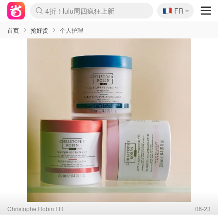
🇫🇷
4折！lulu周四疯狂上新
FR
Boticinal 夏促开抢！
还没结束！&OtherStories大促
Joybuy变相75折 随时失效
速领！Stanley独家85折
疑似霸哥！Camper额外叠85折
Zalando 奥莱闪促！每日更新
Moncler反季囤！5折起+叠9折
Coach Brooklyn仅€192
首页
抢好货
个人护理
Christophe Robin FR
06-23