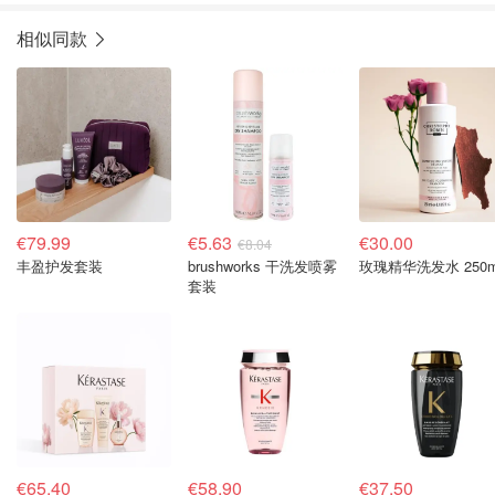
相似同款
€79.99
€5.63
€30.00
€8.04
丰盈护发套装
brushworks 干洗发喷雾
玫瑰精华洗发水 250m
套装
€65.40
€58.90
€37.50