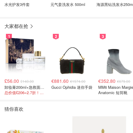
水光护发3件套
元气姜洗发水 500ml
海源黑钻洗发水250m
大家都在抢
1
2
3
£56.00
€881.60
€352.80
£140.00
€1574.00
€679.00
卸妆膏200ml+急救面膜100ml+青春面霜15ml
Gucci Ophidia 迷你手袋
MM6 Maison Margie
总价值£206=2.7折！闭眼冲这套！
Anatomic 短筒靴
猜你喜欢