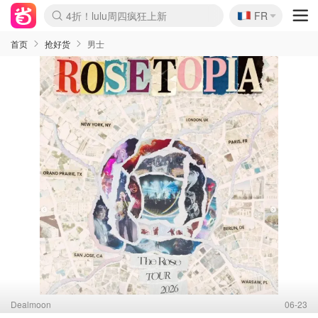
🇫🇷
4折！lulu周四疯狂上新
FR
Boticinal 夏促开抢！
还没结束！&OtherStories大促
Joybuy变相75折 随时失效
速领！Stanley独家85折
疑似霸哥！Camper额外叠85折
Zalando 奥莱闪促！每日更新
Moncler反季囤！5折起+叠9折
Coach Brooklyn仅€192
首页
抢好货
男士
Dealmoon
06-23