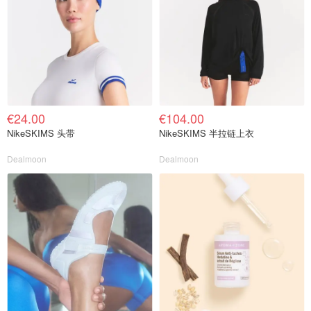
€24.00
€104.00
NikeSKIMS 头带
NikeSKIMS 半拉链上衣
Dealmoon
Dealmoon