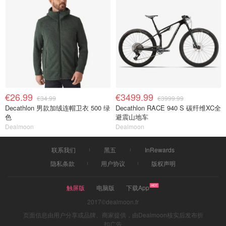
€26.99
€3499.99
€34.99
€3999.99
Decathlon 男款加绒连帽卫衣 500 绿
Decathlon RACE 940 S 碳纤维XC全
色
避震山地车
Dealmoon
Dealmoon
联系我们
黑五
InRewards
隐私条款
用户协议
版权声明
触屏版
电脑版
下载App
2017©dealmoon.fr
页面信息由用户分享或品牌、商家提供，由Dealmoon核实后发布折
扣广告