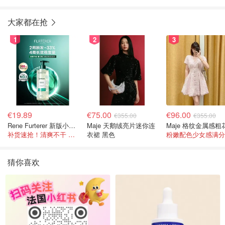
大家都在抢
1
2
3
€19.89
€75.00
€96.00
€355.00
€355.00
Rene Furterer 新版小白珠洗发水 500ml
Maje 天鹅绒亮片迷你连
补货速抢！清爽不干 蓬松强韧秀发
衣裙 黑色
粉嫩配色少女感满分
猜你喜欢