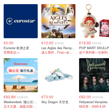
€0.00
€12.00
€19.92
€14.00
€20.52
Eurostar 欧洲之星
Les Aigles des Remparts 驯鹰骑马大秀
P
官网直达>>
成人票价，Fnac+会员可享折扣！
这个系列第一
€82.89
€73.00
€82.00
€109.00
€104.00
Weekendesk ‘随心住’旅行礼盒
Sky Dragon 天空龙
Hol
五大主题，涵盖法国/欧洲上千家酒店！！
纽伦堡：2026.8.25